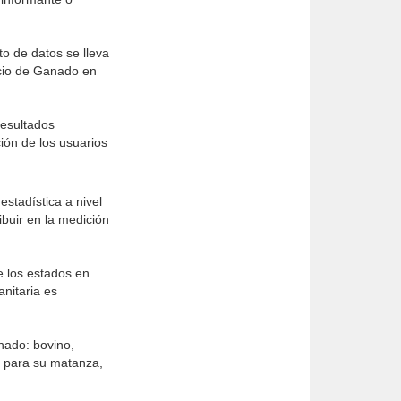
o de datos se lleva
ficio de Ganado en
resultados
ión de los usuarios
stadística a nivel
buir en la medición
e los estados en
nitaria es
nado: bovino,
o para su matanza,