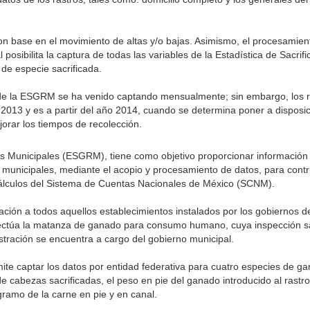
n base en el movimiento de altas y/o bajas. Asimismo, el procesamient
posibilita la captura de todas las variables de la Estadística de Sacri
 de especie sacrificada.
n de la ESGRM se ha venido captando mensualmente; sin embargo, los 
013 y es a partir del año 2014, cuando se determina poner a disposic
orar los tiempos de recolección.
s Municipales (ESGRM), tiene como objetivo proporcionar información e
 municipales, mediante el acopio y procesamiento de datos, para contri
 cálculos del Sistema de Cuentas Nacionales de México (SCNM).
ón a todos aquellos establecimientos instalados por los gobiernos d
efectúa la matanza de ganado para consumo humano, cuya inspección sa
istración se encuentra a cargo del gobierno municipal.
te captar los datos por entidad federativa para cuatro especies de ga
e cabezas sacrificadas, el peso en pie del ganado introducido al rastr
gramo de la carne en pie y en canal.