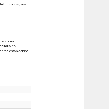
el municipio, así
stados en
nitaria es
ientos establecidos