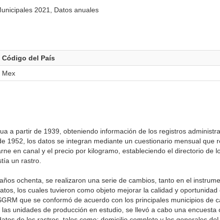
Municipales 2021, Datos anuales
Código del País
Mex
nua a partir de 1939, obteniendo información de los registros administra
e 1952, los datos se integran mediante un cuestionario mensual que re
e en canal y el precio por kilogramo, estableciendo el directorio de l
tía un rastro.
 años ochenta, se realizaron una serie de cambios, tanto en el instrum
s, los cuales tuvieron como objeto mejorar la calidad y oportunidad d
ESGRM que se conformó de acuerdo con los principales municipios de c
 las unidades de producción en estudio, se llevó a cabo una encuesta c
datos de los rastros, tales como: domicilio completo y los generales del