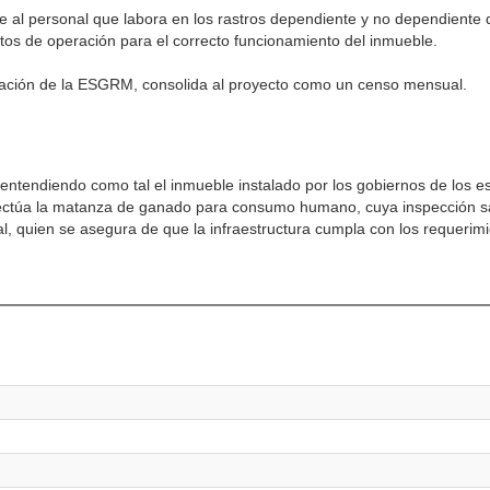
e al personal que labora en los rastros dependiente y no dependiente d
os de operación para el correcto funcionamiento del inmueble.
vación de la ESGRM, consolida al proyecto como un censo mensual.
 entendiendo como tal el inmueble instalado por los gobiernos de los e
efectúa la matanza de ganado para consumo humano, cuya inspección sa
l, quien se asegura de que la infraestructura cumpla con los requerim