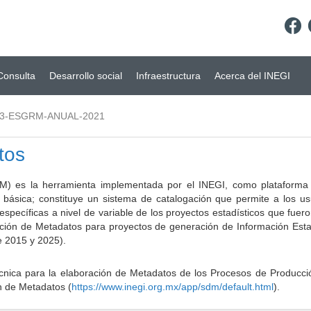
Consulta
Desarrollo social
Infraestructura
Acerca del INEGI
03-ESGRM-ANUAL-2021
tos
) es la herramienta implementada por el INEGI, como plataforma d
a básica; constituye un sistema de catalogación que permite a los u
 específicas a nivel de variable de los proyectos estadísticos que fu
ción de Metadatos para proyectos de generación de Información Estad
e 2015 y 2025).
ca para la elaboración de Metadatos de los Procesos de Producción
n de Metadatos (
https://www.inegi.org.mx/app/sdm/default.html
).