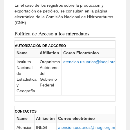
En el caso de los registros sobre la producción y
exportación de petróleo, se consultan en la página
electrónica de la Comisión Nacional de Hidrocarburos
(CNH).
Política de Acceso a los microdatos
AUTORIZACIÓN DE ACCCESO
Name
Affiliation
Coreo Electrónico
U
Instituto
Organismo
atencion.usuarios@inegi.org.mx
ht
Nacional
Autónomo
de
del
Estadística
Gobierno
y
Federal
Geografía
CONTACTOS
Name
Afiliación
Correo electrónico
URL
Atención
INEGI
atencion.usuarios@inegi.org.mx
https