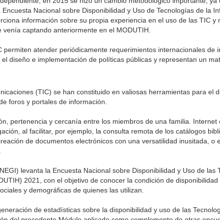
ndependiente, en 2015 se hizo un cambio metodológico importante, y
Encuesta Nacional sobre Disponibilidad y Uso de Tecnologías de la In
ciona información sobre su propia experiencia en el uso de las TIC y 
 se venía captando anteriormente en el MODUTIH.
C permiten atender periódicamente requerimientos internacionales de i
el diseño e implementación de políticas públicas y representan un mate
icaciones (TIC) se han constituido en valiosas herramientas para el d
de foros y portales de información.
ón, pertenencia y cercanía entre los miembros de una familia. Internet
ción, al facilitar, por ejemplo, la consulta remota de los catálogos bibl
creación de documentos electrónicos con una versatilidad inusitada, o
.
(INEGI) levanta la Encuesta Nacional sobre Disponibilidad y Uso de las 
TIH) 2021, con el objetivo de conocer la condición de disponibilidad
sociales y demográficas de quienes las utilizan.
eración de estadísticas sobre la disponibilidad y uso de las Tecnolog
ución del precedente Módulo aplicado como complemento de otras encu