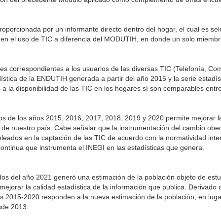
roporcionada por un informante directo dentro del hogar, el cual es se
ia en el uso de TIC a diferencia del MODUTIH, en donde un solo miemb
les correspondientes a los usuarios de las diversas TIC (Telefonía, C
dística de la ENDUTIH generada a partir del año 2015 y la serie estad
s a la disponibilidad de las TIC en los hogares sí son comparables en
s de los años 2015, 2016, 2017, 2018, 2019 y 2020 permite mejorar la
ón de nuestro país. Cabe señalar que la instrumentación del cambio obe
eados en la captación de las TIC de acuerdo con la normatividad inter
ntinua que instrumenta el INEGI en las estadísticas que genera.
tados del año 2021 generó una estimación de la población objeto de estu
ejorar la calidad estadística de la información que publica. Derivado de
 2015-2020 responden a la nueva estimación de la población, en luga
sde 2013.