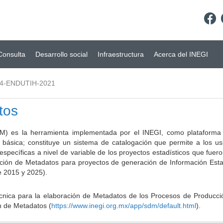
Consulta
Desarrollo social
Infraestructura
Acerca del INEGI
04-ENDUTIH-2021
tos
) es la herramienta implementada por el INEGI, como plataforma d
a básica; constituye un sistema de catalogación que permite a los u
 específicas a nivel de variable de los proyectos estadísticos que fu
ción de Metadatos para proyectos de generación de Información Estad
e 2015 y 2025).
ca para la elaboración de Metadatos de los Procesos de Producción
n de Metadatos (
https://www.inegi.org.mx/app/sdm/default.html
).