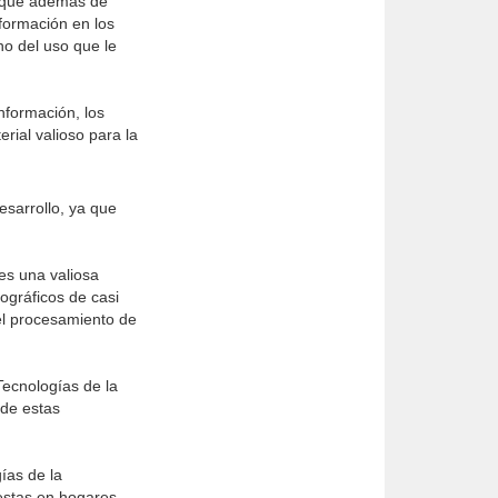
a que además de
formación en los
no del uso que le
nformación, los
rial valioso para la
esarrollo, ya que
 es una valiosa
iográficos de casi
 el procesamiento de
Tecnologías de la
 de estas
ías de la
estas en hogares