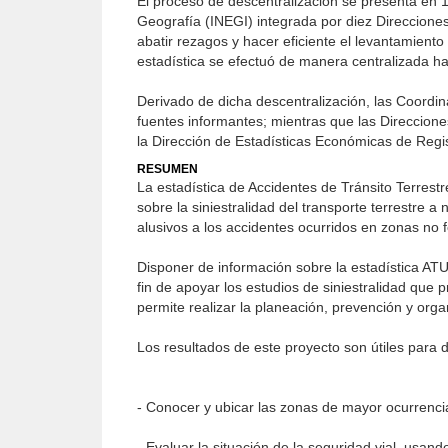
El proceso de descentralización se presenta en 1
Geografía (INEGI) integrada por diez Direcciones 
abatir rezagos y hacer eficiente el levantamiento
estadística se efectuó de manera centralizada ha
Derivado de dicha descentralización, las Coordina
fuentes informantes; mientras que las Direccione
la Dirección de Estadísticas Económicas de Regi
RESUMEN
La estadística de Accidentes de Tránsito Terrest
sobre la siniestralidad del transporte terrestre a
alusivos a los accidentes ocurridos en zonas no f
Disponer de información sobre la estadística ATUS
fin de apoyar los estudios de siniestralidad que
permite realizar la planeación, prevención y organ
Los resultados de este proyecto son útiles para di
- Conocer y ubicar las zonas de mayor ocurrencia 
- Evaluar la situación de la seguridad vial, usan