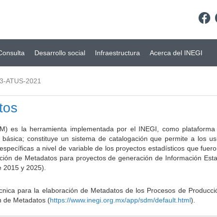
Consulta
Desarrollo social
Infraestructura
Acerca del INEGI
3-ATUS-2021
tos
) es la herramienta implementada por el INEGI, como plataforma d
a básica; constituye un sistema de catalogación que permite a los u
 específicas a nivel de variable de los proyectos estadísticos que fu
ción de Metadatos para proyectos de generación de Información Estad
e 2015 y 2025).
ca para la elaboración de Metadatos de los Procesos de Producción
n de Metadatos (
https://www.inegi.org.mx/app/sdm/default.html
).