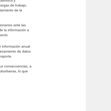
adística y
cargas de trabajo,
atamiento de la
ionarios ante las
de la información a
yecto.
r información anual
ocesamiento de datos
nsporte.
 sus consecuencias, a
suburbanas, lo que