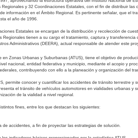
997, aprovechando la estructura operativa del Instituto Nacional de Est
Regionales y 32 Coordinaciones Estatales, con el fin de distribuir las 
 de información en el Ámbito Regional. Es pertinente señalar, que el tr
sta el año de 1996.
ciones Estatales se encargan de la distribución y recolección de cuest
s Regionales tienen a su cargo el tratamiento, captura y transferencia 
stros Administrativos (DEERA), actual responsable de atender este pro
re en Zonas Urbanas y Suburbanas (ATUS), tiene el objetivo de produci
 nivel nacional, entidad federativa y municipio, mediante el acopio y pr
ederales, contribuyendo con ello a la planeación y organización del tra
, permite conocer y cuantificar los accidentes de tránsito terrestre y
 presenta el tránsito de vehículos automotores en vialidades urbanas y 
ización de la vialidad a nivel regional.
stintos fines, entre los que destacan los siguientes:
de accidentes, a fin de proyectar las estrategias de solución.
do los indicadores básicos proporcionados por la estadística ATUS.