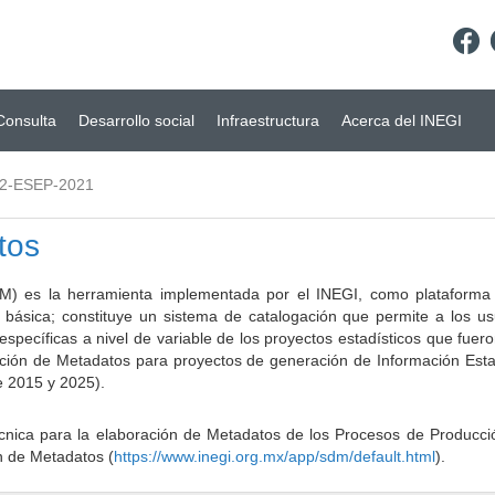
Consulta
Desarrollo social
Infraestructura
Acerca del INEGI
2-ESEP-2021
tos
) es la herramienta implementada por el INEGI, como plataforma d
a básica; constituye un sistema de catalogación que permite a los u
 específicas a nivel de variable de los proyectos estadísticos que fu
ción de Metadatos para proyectos de generación de Información Estad
e 2015 y 2025).
ca para la elaboración de Metadatos de los Procesos de Producción
n de Metadatos (
https://www.inegi.org.mx/app/sdm/default.html
).