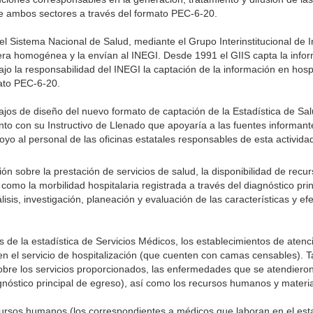
de ambos sectores a través del formato PEC-6-20.
 el Sistema Nacional de Salud, mediante el Grupo Interinstitucional de 
era homogénea y la envían al INEGI. Desde 1991 el GIIS capta la info
bajo la responsabilidad del INEGI la captación de la información en hospi
ato PEC-6-20.
ajos de diseño del nuevo formato de captación de la Estadística de Sa
nto con su Instructivo de Llenado que apoyaría a las fuentes informant
oyo al personal de las oficinas estatales responsables de esta activida
ón sobre la prestación de servicios de salud, la disponibilidad de rec
 como la morbilidad hospitalaria registrada a través del diagnóstico pri
isis, investigación, planeación y evaluación de las características y efe
de la estadística de Servicios Médicos, los establecimientos de atenci
en el servicio de hospitalización (que cuenten con camas censables). T
obre los servicios proporcionados, las enfermedades que se atendiero
agnóstico principal de egreso), así como los recursos humanos y materia
ursos humanos (los correspondientes a médicos que laboran en el esta