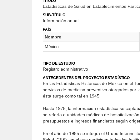
TÍTULO
Estadísticas de Salud en Establecimientos Partic
SUB-TÍTULO
Información anual.
PAÍS
Nombre
México
TIPO DE ESTUDIO
Registro administrativo
ANTECEDENTES DEL PROYECTO ESTADÍSTICO
En las Estadísticas Históricas de México en el T
servicios de medicina preventiva otorgados por l
ésta surge como tal en 1945.
Hasta 1975, la información estadística se captab
se refería a unidades médicas de hospitalización 
presupuestos e ingresos financieros según origen
En el año de 1985 se integra el Grupo Interinsti
Salud, GIIS), en el que participan todas las Insti