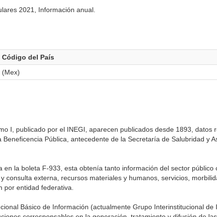
ulares 2021, Información anual.
Código del País
(Mex)
omo I, publicado por el INEGI, aparecen publicados desde 1893, datos 
a Beneficencia Pública, antecedente de la Secretaría de Salubridad y A
a en la boleta F-933, esta obtenía tanto información del sector público
y consulta externa, recursos materiales y humanos, servicios, morbilid
 por entidad federativa.
tucional Básico de Información (actualmente Grupo Interinstitucional de
tuciones corresponsables en la generación, tratamiento y difusión de las