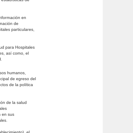
Información en
rmación de
tales particulares,
lud para Hospitales
es, así como, el
d.
ursos humanos,
ncipal de egreso del
ctos de la política
ón de la salud
ales
n en sus
les.
blecimiento), el