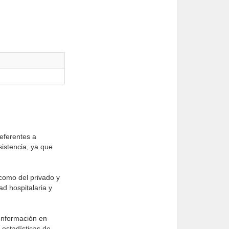
referentes a
sistencia, ya que
 como del privado y
ad hospitalaria y
 Información en
 estadísticas de