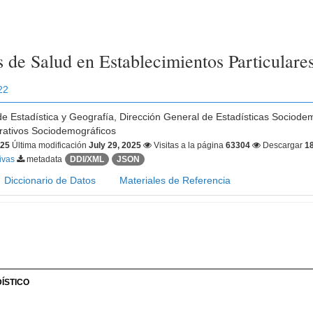
s de Salud en Establecimientos Particulare
22
 de Estadística y Geografía, Dirección General de Estadísticas Sociode
trativos Sociodemográficos
025
Última modificación
July 29, 2025
Visitas a la página
63304
Descargar
1
tivas
metadata
DDI/XML
JSON
Diccionario de Datos
Materiales de Referencia
ÍSTICO