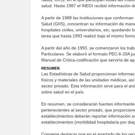
salud. Hasta 1987 el INEGI recibió información 
A partir de 1988 las Instituciones que conforman
Salud (GIIS), concentran su información de man
hospitales civiles, universitarios, etc; quedando 
tarea que hasta 1993 realizó bajo el mismo form
A partir del año de 1993, se comenzaron los trab
Particulares. Se elaboró el formato PEC-6-20A ju
Manual de Crítica-codificación que serviría de ap
RESUMEN
Las Estadísticas de Salud proporcionan informaci
físicos y materiales de las unidades médicas, así
sector privado. Esta información sirve para el anál
sobre salud en el país.
En resumen, se considerarán fuentes informantes 
pertenecientes al sector privado, que proporcion
establecimientos deberán reportar información s
establecimientos (morbilidad hospitalaria por di
Conviene destacar que en el apartado de los rec