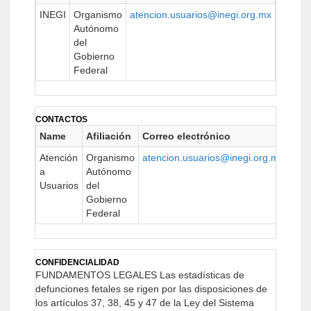
INEGI
Organismo
atencion.usuarios@inegi.org.mx
www.in
Autónomo
del
Gobierno
Federal
CONTACTOS
Name
Afiliación
Correo electrónico
UR
Atención
Organismo
atencion.usuarios@inegi.org.mx
http
a
Autónomo
Usuarios
del
Gobierno
Federal
CONFIDENCIALIDAD
FUNDAMENTOS LEGALES
Las estadísticas de
defunciones fetales se rigen por las disposiciones de
los artículos 37, 38, 45 y 47 de la Ley del Sistema