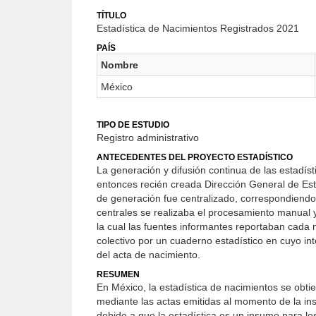
TÍTULO
Estadística de Nacimientos Registrados 2021
PAÍS
Nombre
México
TIPO DE ESTUDIO
Registro administrativo
ANTECEDENTES DEL PROYECTO ESTADÍSTICO
La generación y difusión continua de las estadísti
entonces recién creada Dirección General de Es
de generación fue centralizado, correspondiendo a
centrales se realizaba el procesamiento manual y
la cual las fuentes informantes reportaban cada 
colectivo por un cuaderno estadístico en cuyo int
del acta de nacimiento.
RESUMEN
En México, la estadística de nacimientos se obtien
mediante las actas emitidas al momento de la insc
debido a que la estadística es un insumo para los