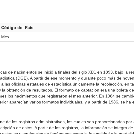
Código del País
Mex
cas de nacimientos se inició a finales del siglo XIX, en 1893, bajo la r
tadística (DGE). A partir de ese momento y durante poco más de noven
 las oficinas estatales de estadística únicamente la recolección, en ta
 la obtención de resultados. El formato de captación era una boleta de 
mes los nacimientos que registraron el mes anterior. En 1984 se cambi
erior aparecían varios formatos individuales, y a partir de 1986, se h
e de los registros administrativos, los cuales son proporcionados por el
ripción de estos. A partir de los registros, la información se integra d
 estudios y tendencias de fenómenos como la fecundidad y la mortalidad 