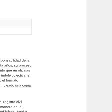
esponsabilidad de la
ta años, su proceso
nto que en oficinas
índole colectiva, en
ó el formato
a empleado una copia
 registro civil
e manera anual,
infantil, fetal y