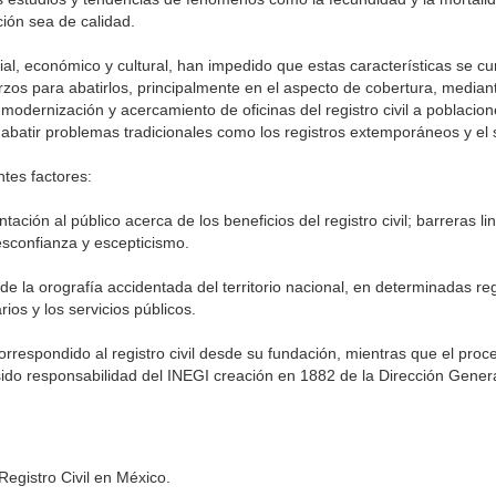
ción sea de calidad.
al, económico y cultural, han impedido que estas características se c
uerzos para abatirlos, principalmente en el aspecto de cobertura, median
dernización y acercamiento de oficinas del registro civil a poblacion
e abatir problemas tradicionales como los registros extemporáneos y el 
ntes factores:
tación al público acerca de los beneficios del registro civil; barreras li
esconfianza y escepticismo.
de la orografía accidentada del territorio nacional, en determinadas reg
ios y los servicios públicos.
orrespondido al registro civil desde su fundación, mientras que el proc
sido responsabilidad del INEGI creación en 1882 de la Dirección Genera
Registro Civil en México.