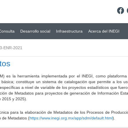
Consulta
Desarrollo social
Infraestructura
Acerca del INEGI
3-ENR-2021
tos
) es la herramienta implementada por el INEGI, como plataforma d
a básica; constituye un sistema de catalogación que permite a los u
 específicas a nivel de variable de los proyectos estadísticos que fu
ción de Metadatos para proyectos de generación de Información Estad
e 2015 y 2025).
ca para la elaboración de Metadatos de los Procesos de Producción
n de Metadatos (
https://www.inegi.org.mx/app/sdm/default.html
).