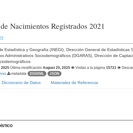
a de Nacimientos Registrados 2021
22
 de Estadística y Geografía (INEGI), Dirección General de Estadística
ros Administrativos Sociodemográficos (DGARAS), Dirección de Captac
ociodemográficos
, 2025
Última modificación
August 25, 2025
Visitas a la página
15721
Desca
tivas
metadata
DDI/XML
JSON
Diccionario de Datos
Materiales de Referencia
ÍSTICO