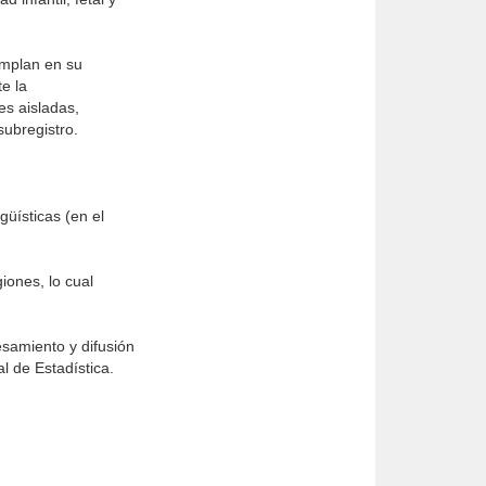
umplan en su
te la
es aisladas,
subregistro.
ngüísticas (en el
iones, lo cual
esamiento y difusión
l de Estadística.