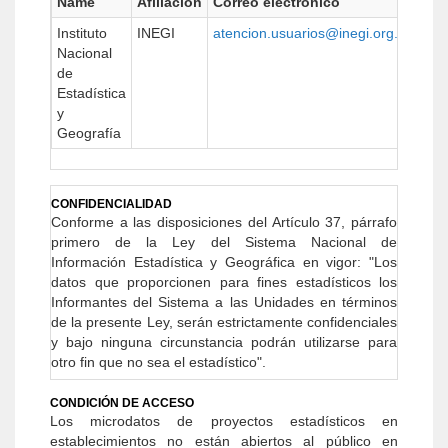
Name
Afiliación
Correo electrónico
UR
Instituto
INEGI
atencion.usuarios@inegi.org.mx
htt
Nacional
de
Estadística
y
Geografía
CONFIDENCIALIDAD
Conforme a las disposiciones del Artículo 37, párrafo
primero de la Ley del Sistema Nacional de
Información Estadística y Geográ­fica en vigor: "Los
datos que proporcionen para fines estadísticos los
Informantes del Sistema a las Unidades en términos
de la presente Ley, serán estrictamente confidenciales
y bajo ninguna circunstancia podrán utilizarse para
otro fin que no sea el estadístico".
CONDICIÓN DE ACCESO
Los microdatos de proyectos estadísticos en
establecimientos no están abiertos al público en