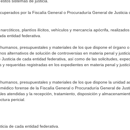
estos sistemas de justicia.
recuperados por la Fiscalía General o Procuraduría General de Justicia
rcóticos, plantíos ilícitos, vehículos y mercancía apócrifa, realizados 
da entidad federativa.
os humanos, presupuestales y materiales de los que dispone el órgano o
os alternativos de solución de controversias en materia penal y justic
 Justicia de cada entidad federativa, así como de las solicitudes, expe
es y requeridas registradas en los expedientes en materia penal y justic
s humanos, presupuestales y materiales de los que dispone la unidad ad
io médico forense de la Fiscalía General o Procuraduría General de Just
iales atendidas y la recepción, tratamiento, disposición y almacenamien
tura pericial.
ticia de cada entidad federativa.