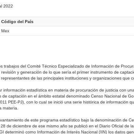
al 2022
Código del País
Mex
s trabajos del Comité Técnico Especializado de Información de Procura
e revisión y generación de lo que sería el primer instrumento de captac
os representantes de las principales instituciones y organizaciones que
información estadística en materia de procuración de justicia con una 
o de captación en el ámbito estatal denominado Censo Nacional de Go
011 PEE-PJ), con lo cual se inició una serie histórica de información q
a materia.
levantamiento de este programa estadístico bajo la denominación de C
 28 de diciembre de ese mismo año se publicó en el Diario Oficial de l
EGI determinó como Información de Interés Nacional (IIN) los datos ge