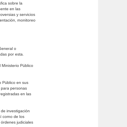
fica sobre la
mente en las
oversias y servicios
mentación, monitoreo
General o
adas por esta.
 Ministerio Público
o Público en sus
l para personas
registradas en las
 de investigación
sí como de los
órdenes judiciales