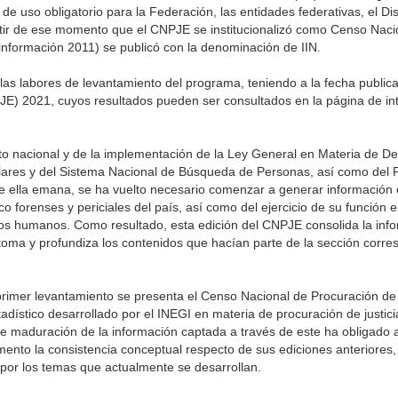
de uso obligatorio para la Federación, las entidades federativas, el Dis
rtir de ese momento que el CNPJE se institucionalizó como Censo Naci
n información 2011) se publicó con la denominación de IIN.
as labores de levantamiento del programa, teniendo a la fecha public
JE) 2021, cuyos resultados pueden ser consultados en la página de inte
xto nacional y de la implementación de la Ley General en Materia de D
lares y del Sistema Nacional de Búsqueda de Personas, así como del
 ella emana, se ha vuelto necesario comenzar a generar información e
co forenses y periciales del país, así como del ejercicio de su función 
estos humanos. Como resultado, esta edición del CNPJE consolida la in
etoma y profundiza los contenidos que hacían parte de la sección corre
primer levantamiento se presenta el Censo Nacional de Procuración de J
stico desarrollado por el INEGI en materia de procuración de justici
de maduración de la información captada a través de este ha obligado a
ento la consistencia conceptual respecto de sus ediciones anteriores,
 por los temas que actualmente se desarrollan.