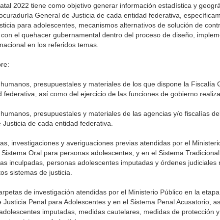
atal 2022 tiene como objetivo generar información estadística y geográ
ocuraduría General de Justicia de cada entidad federativa, específica
usticia para adolescentes, mecanismos alternativos de solución de contr
ule con el quehacer gubernamental dentro del proceso de diseño, imple
 nacional en los referidos temas.
re:
s humanos, presupuestales y materiales de los que dispone la Fiscalía 
federativa, así como del ejercicio de las funciones de gobierno realiz
 humanos, presupuestales y materiales de las agencias y/o fiscalías del
 Justicia de cada entidad federativa.
as, investigaciones y averiguaciones previas atendidas por el Ministeri
o Sistema Oral para personas adolescentes, y en el Sistema Tradiciona
onas inculpadas, personas adolescentes imputadas y órdenes judiciales 
os sistemas de justicia.
rpetas de investigación atendidas por el Ministerio Público en la etapa
de Justicia Penal para Adolescentes y en el Sistema Penal Acusatorio, a
 adolescentes imputadas, medidas cautelares, medidas de protección y 