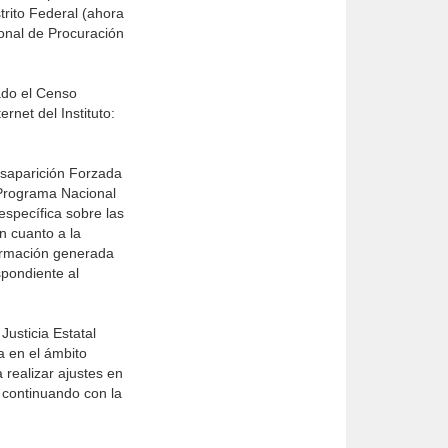
trito Federal (ahora
onal de Procuración
ado el Censo
rnet del Instituto:
esaparición Forzada
 Programa Nacional
specífica sobre las
en cuanto a la
formación generada
spondiente al
usticia Estatal
a en el ámbito
 realizar ajustes en
 continuando con la