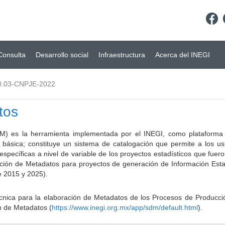
Consulta
Desarrollo social
Infraestructura
Acerca del INEGI
0.03-CNPJE-2022
tos
) es la herramienta implementada por el INEGI, como plataforma d
a básica; constituye un sistema de catalogación que permite a los u
 específicas a nivel de variable de los proyectos estadísticos que fu
ción de Metadatos para proyectos de generación de Información Estad
e 2015 y 2025).
ca para la elaboración de Metadatos de los Procesos de Producción
n de Metadatos (
https://www.inegi.org.mx/app/sdm/default.html
).