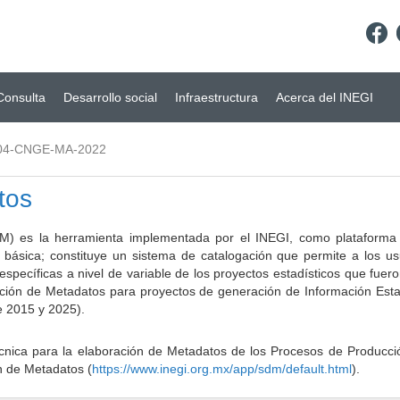
Consulta
Desarrollo social
Infraestructura
Acerca del INEGI
04-CNGE-MA-2022
tos
) es la herramienta implementada por el INEGI, como plataforma d
a básica; constituye un sistema de catalogación que permite a los u
 específicas a nivel de variable de los proyectos estadísticos que fu
ción de Metadatos para proyectos de generación de Información Estad
e 2015 y 2025).
ca para la elaboración de Metadatos de los Procesos de Producción
n de Metadatos (
https://www.inegi.org.mx/app/sdm/default.html
).