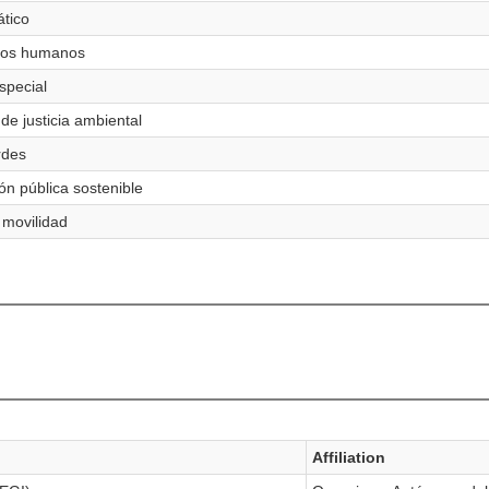
ático
ntos humanos
special
de justicia ambiental
rdes
ón pública sostenible
 movilidad
Affiliation