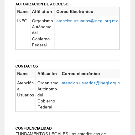
AUTORIZACIÓN DE ACCCESO
Name
Affiliation
Coreo Electrónico
URL
INEGI
Organismo
atencion.usuarios@inegi.org.mx
www.in
Autónomo
del
Gobierno
Federal
CONTACTOS
Name
Afiliación
Correo electrónico
UR
Atención
Organismo
atencion.usuarios@inegi.org.mx
http
a
Autónomo
Usuarios
del
Gobierno
Federal
CONFIDENCIALIDAD
FUNDAMENTOS LEGALES
Las estadísticas de