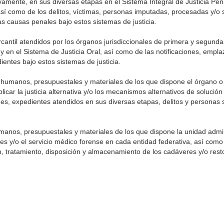
vamente, en sus diversas etapas en el Sistema Integral de Justicia Pen
así como de los delitos, víctimas, personas imputadas, procesadas y/o 
s causas penales bajo estos sistemas de justicia.
ercantil atendidos por los órganos jurisdiccionales de primera y segunda
 y en el Sistema de Justicia Oral, así como de las notificaciones, emp
entes bajo estos sistemas de justicia.
os humanos, presupuestales y materiales de los que dispone el órgano o
licar la justicia alternativa y/o los mecanismos alternativos de solució
des, expedientes atendidos en sus diversas etapas, delitos y personas s
umanos, presupuestales y materiales de los que dispone la unidad admin
les y/o el servicio médico forense en cada entidad federativa, así como
ón, tratamiento, disposición y almacenamiento de los cadáveres y/o re