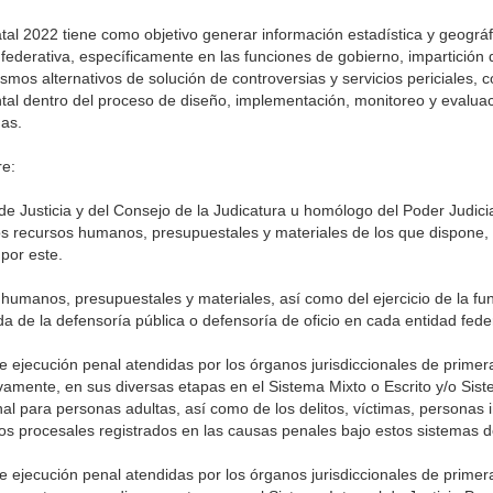
tal 2022 tiene como objetivo generar información estadística y geográf
derativa, específicamente en las funciones de gobierno, impartición de 
smos alternativos de solución de controversias y servicios periciales, c
al dentro del proceso de diseño, implementación, monitoreo y evaluaci
mas.
re:
 de Justicia y del Consejo de la Judicatura u homólogo del Poder Judici
 los recursos humanos, presupuestales y materiales de los que dispone,
 por este.
s humanos, presupuestales y materiales, así como del ejercicio de la fu
a de la defensoría pública o defensoría de oficio en cada entidad fede
 ejecución penal atendidas por los órganos jurisdiccionales de primera
vamente, en sus diversas etapas en el Sistema Mixto o Escrito y/o Sis
al para personas adultas, así como de los delitos, víctimas, personas
s procesales registrados en las causas penales bajo estos sistemas de 
 ejecución penal atendidas por los órganos jurisdiccionales de primera