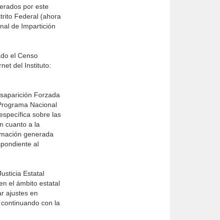
nerados por este
trito Federal (ahora
nal de Impartición
ado el Censo
et del Instituto:
esaparición Forzada
 Programa Nacional
specífica sobre las
en cuanto a la
ormación generada
spondiente al
usticia Estatal
n el ámbito estatal
r ajustes en
 continuando con la