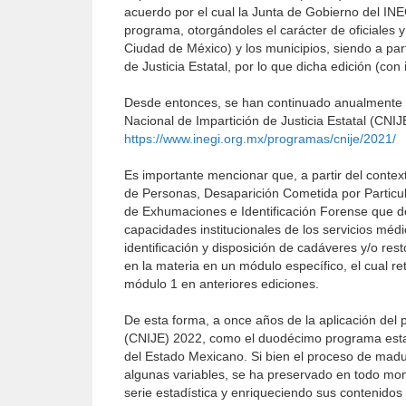
acuerdo por el cual la Junta de Gobierno del IN
programa, otorgándoles el carácter de oficiales y 
Ciudad de México) y los municipios, siendo a pa
de Justicia Estatal, por lo que dicha edición (co
Desde entonces, se han continuado anualmente l
Nacional de Impartición de Justicia Estatal (CNIJ
https://www.inegi.org.mx/programas/cnije/2021/
Es importante mencionar que, a partir del conte
de Personas, Desaparición Cometida por Particu
de Exhumaciones e Identificación Forense que de
capacidades institucionales de los servicios médi
identificación y disposición de cadáveres y/o re
en la materia en un módulo específico, el cual r
módulo 1 en anteriores ediciones.
De esta forma, a once años de la aplicación del 
(CNIJE) 2022, como el duodécimo programa estadís
del Estado Mexicano. Si bien el proceso de madur
algunas variables, se ha preservado en todo mom
serie estadística y enriqueciendo sus contenidos