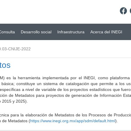
Consulta
Desarrollo social
Infraestructura
Acerca del INEGI
0.03-CNIJE-2022
tos
) es la herramienta implementada por el INEGI, como plataforma d
a básica; constituye un sistema de catalogación que permite a los u
 específicas a nivel de variable de los proyectos estadísticos que fu
ción de Metadatos para proyectos de generación de Información Estad
e 2015 y 2025).
ca para la elaboración de Metadatos de los Procesos de Producción
n de Metadatos (
https://www.inegi.org.mx/app/sdm/default.html
).