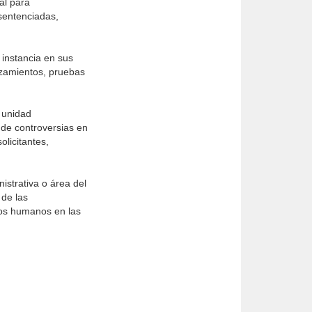
al para
sentenciadas,
 instancia en sus
lazamientos, pruebas
 unidad
n de controversias en
olicitantes,
istrativa o área del
 de las
stos humanos en las