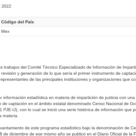
l 2022
Código del País
Mex
 trabajos del Comité Técnico Especializado de Información de Impartic
e revisión y generación de lo que sería el primer instrumento de captac
os representantes de las principales instituciones y organizaciones que 
información estadística en materia de impartición de justicia con una v
o de captación en el ámbito estatal denominado Censo Nacional de Go
1 PJE-IJ), con lo cual se inició una serie histórica de información que p
a materia.
levantamiento de este programa estadístico bajo la denominación de C
28 de diciembre de ese mismo año se publicó en el Diario Oficial de la 