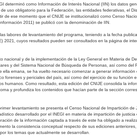
EGI determinó como Información de Interés Nacional (IIN) los datos ge
de uso obligatorio para la Federación, las entidades federativas, el Dis
rtir de ese momento que el CNIJE se institucionalizó como Censo Nacio
n información 2011) se publicó con la denominación de IIN.
as labores de levantamiento del programa, teniendo a la fecha public
E) 2021, cuyos resultados pueden ser consultados en la página de intern
xto nacional y de la implementación de la Ley General en Materia de D
lares y del Sistema Nacional de Búsqueda de Personas, así como del
 ella emana, se ha vuelto necesario comenzar a generar información e
co forenses y periciales del país, así como del ejercicio de su función 
stos humanos. Como resultado, esta edición del CNIJE consolida la inf
etoma y profundiza los contenidos que hacían parte de la sección corre
primer levantamiento se presenta el Censo Nacional de Impartición de J
tico desarrollado por el INEGI en materia de impartición de justicia e
ación de la información captada a través de este ha obligado a realiza
ento la consistencia conceptual respecto de sus ediciones anteriores,
 por los temas que actualmente se desarrollan.