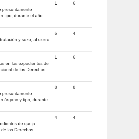
1
6
mo presuntamente
 tipo, durante el año
6
4
atación y sexo, al cierre
1
6
pos en los expedientes de
cional de los Derechos
8
8
mo presuntamente
n órgano y tipo, durante
4
4
pedientes de queja
l de los Derechos