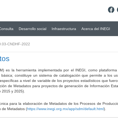
Consulta
Desarrollo social
Infraestructura
Acerca del INEGI
0.03-CNDHF-2022
tos
) es la herramienta implementada por el INEGI, como plataforma d
a básica; constituye un sistema de catalogación que permite a los u
 específicas a nivel de variable de los proyectos estadísticos que fu
ción de Metadatos para proyectos de generación de Información Estad
e 2015 y 2025).
ca para la elaboración de Metadatos de los Procesos de Producción
n de Metadatos (
https://www.inegi.org.mx/app/sdm/default.html
).