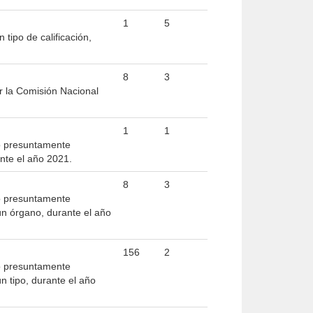
1
5
tipo de calificación,
8
3
r la Comisión Nacional
1
1
mo presuntamente
nte el año 2021.
8
3
mo presuntamente
n órgano, durante el año
156
2
mo presuntamente
 tipo, durante el año