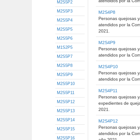
atendidos por la Co
M2S5P2
M2S5P3
M2S4P8
Personas quejosas y/
M2S5P4
atendidos por la Com
M2S5P5
2021.
M2S5P6
M2S4P9
M1S2P5
Personas quejosas y/
atendidos por la Co
M2S5P7
M2S5P8
M2S4P10
Personas quejosas y/
M2S5P9
atendidos por la Co
M2S5P10
M2S4P11
M2S5P11
Personas quejosas y/
M2S5P12
expedientes de quej
2021.
M2S5P13
M2S5P14
M2S4P12
Personas quejosas y/
M2S5P15
atendidos por la Com
M2S5P16
año 2021.