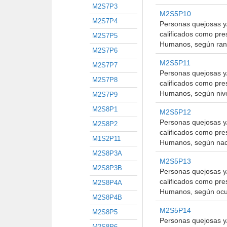
M2S7P3
M2S5P10
M2S7P4
Personas quejosas y/
calificados como pr
M2S7P5
Humanos, según rang
M2S7P6
M2S5P11
M2S7P7
Personas quejosas y/
M2S7P8
calificados como pr
Humanos, según nivel
M2S7P9
M2S8P1
M2S5P12
Personas quejosas y/
M2S8P2
calificados como pr
M1S2P11
Humanos, según naci
M2S8P3A
M2S5P13
M2S8P3B
Personas quejosas y/
calificados como pr
M2S8P4A
Humanos, según ocup
M2S8P4B
M2S5P14
M2S8P5
Personas quejosas y/
M2S8P6