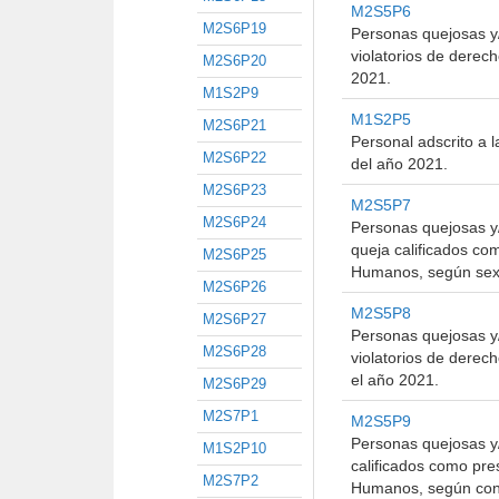
M2S5P6
M2S6P19
Personas quejosas y/
violatorios de derec
M2S6P20
2021.
M1S2P9
M1S2P5
M2S6P21
Personal adscrito a 
M2S6P22
del año 2021.
M2S6P23
M2S5P7
M2S6P24
Personas quejosas y/
queja calificados c
M2S6P25
Humanos, según sexo
M2S6P26
M2S5P8
M2S6P27
Personas quejosas y/
M2S6P28
violatorios de dere
el año 2021.
M2S6P29
M2S7P1
M2S5P9
Personas quejosas y/
M1S2P10
calificados como pr
M2S7P2
Humanos, según cond