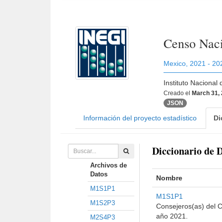
Censo Nac
Mexico
,
2021 - 20
Instituto Nacional
Creado el
March 31,
JSON
Información del proyecto estadístico
Di
Diccionario de 
Archivos de
Datos
Nombre
M1S1P1
M1S1P1
M1S2P3
Consejeros(as) del C
año 2021.
M2S4P3