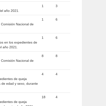
1
3
del año 2021.
1
6
a Comisión Nacional de
1
6
pos en los expedientes de
el año 2021.
8
8
a Comisión Nacional de
4
4
pedientes de queja
 de edad y sexo, durante
18
4
pedientes de queja