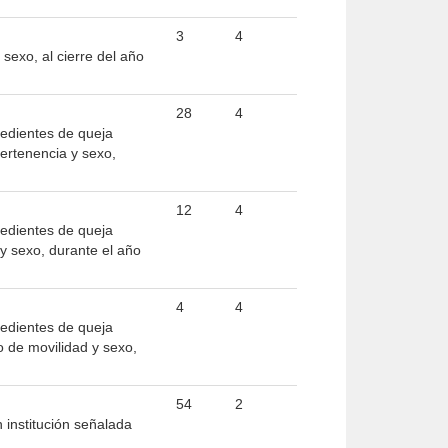
3
4
sexo, al cierre del año
28
4
pedientes de queja
ertenencia y sexo,
12
4
pedientes de queja
y sexo, durante el año
4
4
pedientes de queja
 de movilidad y sexo,
54
2
institución señalada