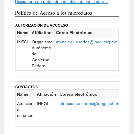
Diccionario de datos de las tablas de indicadores
Política de Acceso a los microdatos
AUTORIZACIÓN DE ACCCESO
Name
Affiliation
Coreo Electrónico
URL
INEGI
Organismo
atencion.usuarios@inegi.org.mx
https:/
Autónomo
del
Gobierno
Federal
CONTACTOS
Name
Afiliación
Correo electrónico
URL
Atención
INEGI
atencion.usuarios@inegi.gob.mx
http
a
usuarios