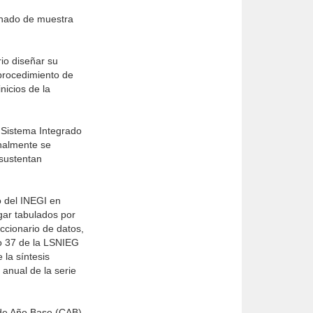
binado de muestra
rio diseñar su
 procedimiento de
icios de la
 Sistema Integrado
onalmente se
 sustentan
o del INEGI en
gar tabulados por
iccionario de datos,
lo 37 de la LSNIEG
 la síntesis
 anual de la serie
 de Año Base (CAB)