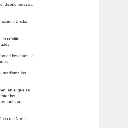
el diseño muestral
Naciones Unidas
 de crédito
dades.
ón de los datos, la
ados.
s, mediante los
net, en el que se
entar las
informante en
rica del Norte