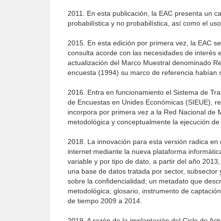
2011. En esta publicación, la EAC presenta un c
probabilística y no probabilística, así como el u
2015. En esta edición por primera vez, la EAC se 
consulta acorde con las necesidades de interés e
actualización del Marco Muestral denominado Reg
encuesta (1994) su marco de referencia habían 
2016. Entra en funcionamiento el Sistema de Tra
de Encuestas en Unides Económicas (SIEUE), reto
incorpora por primera vez a la Red Nacional de
metodológica y conceptualmente la ejecución de
2018. La innovación para esta versión radica en 
internet mediante la nueva plataforma informátic
variable y por tipo de dato, a partir del año 201
una base de datos tratada por sector, subsector 
sobre la confidencialidad; un metadato que descr
metodológica; glosario, instrumento de captación
de tiempo 2009 a 2014.
2019. A razón de la implantación del Ciclo de A