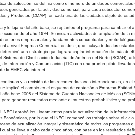
rística de selección, se definió como el número de unidades comerciales
os generados por la actividad comercial, para cada subsector comerc
dades y Productos (CMAP), en cada una de las ciudades objeto de estud
 y lo lejano del año base, se replanteó el programa para cambiar el a
seleccionando el año 1994. Se inician actividades de ampliación de la 
ca, directorios empresariales y fundamentos conceptuales y metodológic
nal a nivel Empresa Comercial, es decir, que incluya todos los establec
e determinó una estrategia que lograra captar información de más de 40
l Sistema de Clasificación Industrial de América del Norte (SCIAN); a
 de Información y Comunicación (TIC) con una prueba piloto llevada a
 de la EMEC vía internet.
 continuas y la revisión de las recomendaciones internacionales, en el
que implicó el cambio en el esquema de captación a Empresa-Entidad-Se
el año base 2008 del Sistema de Cuentas Nacionales de México (SCNM
para generar resultados mediante el muestreo probabilístico y no proba
l INEGI aprobó los Lineamientos para la actualización de la informaci
s Económicas, por lo que el INEGI comenzó los trabajos sobre el ciclo 
oceso de actualización integral y sistemático de todos los programas 
 cual se lleva a cabo cada cinco años, con base en los resultados defin