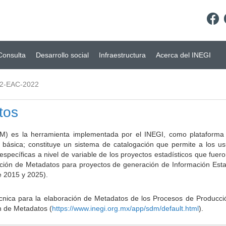
Consulta
Desarrollo social
Infraestructura
Acerca del INEGI
2-EAC-2022
tos
) es la herramienta implementada por el INEGI, como plataforma d
a básica; constituye un sistema de catalogación que permite a los u
 específicas a nivel de variable de los proyectos estadísticos que fu
ción de Metadatos para proyectos de generación de Información Estad
e 2015 y 2025).
ca para la elaboración de Metadatos de los Procesos de Producción
n de Metadatos (
https://www.inegi.org.mx/app/sdm/default.html
).