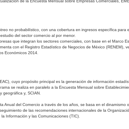
ctualización de la Encuesta Mensual sobre Empresas Comerciales, EME
reo no probabilístico, con una cobertura en ingresos específica para e
 estudio del sector comercio al por menor.
resas que integran los sectores comerciales, con base en el Marco Es
menta con el Registro Estadístico de Negocios de México (RENEM), v
nsos Económicos 2014.
AC), cuyo propósito principal es la generación de información estadíst
rograma se realiza en paralelo a la Encuesta Mensual sobre Establecimi
 y geográfica y, SCIAN.
ta Anual del Comercio a través de los años, se basa en el dinamismo o
 seguimiento de las recomendaciones internacionales de la Organizaci
 la Información y las Comunicaciones (TIC).