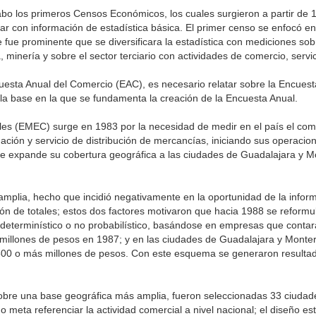
abo los primeros Censos Económicos, los cuales surgieron a partir de 
tar con información de estadística básica. El primer censo se enfocó en
e fue prominente que se diversificara la estadística con mediciones sob
minería y sobre el sector terciario con actividades de comercio, servic
cuesta Anual del Comercio (EAC), es necesario relatar sobre la Encues
 base en la que se fundamenta la creación de la Encuesta Anual.
 (EMEC) surge en 1983 por la necesidad de medir en el país el come
ación y servicio de distribución de mercancías, iniciando sus operacio
e expande su cobertura geográfica a las ciudades de Guadalajara y Mo
mplia, hecho que incidió negativamente en la oportunidad de la infor
ión de totales; estos dos factores motivaron que hacia 1988 se reformu
o determinístico o no probabilístico, basándose en empresas que contar
illones de pesos en 1987; y en las ciudades de Guadalajara y Monterr
500 o más millones de pesos. Con este esquema se generaron result
Sobre una base geográfica más amplia, fueron seleccionadas 33 ciudad
meta referenciar la actividad comercial a nivel nacional; el diseño e