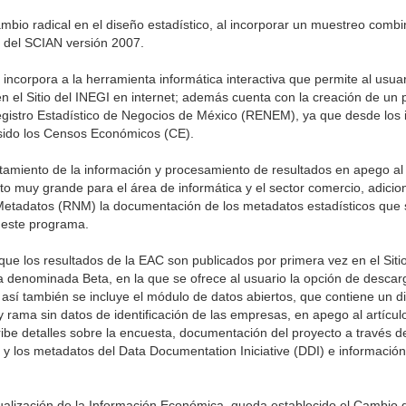
ambio radical en el diseño estadístico, al incorporar un muestreo com
so del SCIAN versión 2007.
incorpora a la herramienta informática interactiva que permite al usua
n el Sitio del INEGI en internet; además cuenta con la creación de un
istro Estadístico de Negocios de México (RENEM), ya que desde los in
sido los Censos Económicos (CE).
tamiento de la información y procesamiento de resultados en apego al
 muy grande para el área de informática y el sector comercio, adici
 Metadatos (RNM) la documentación de los metadatos estadísticos que
 este programa.
que los resultados de la EAC son publicados por primera vez en el Siti
a denominada Beta, en la que se ofrece al usuario la opción de descar
3, así también se incluye el módulo de datos abiertos, que contiene un d
y rama sin datos de identificación de las empresas, en apego al artícu
ibe detalles sobre la encuesta, documentación del proyecto a través de
 y los metadatos del Data Documentation Iniciative (DDI) e información
ctualización de la Información Económica, queda establecido el Cambio