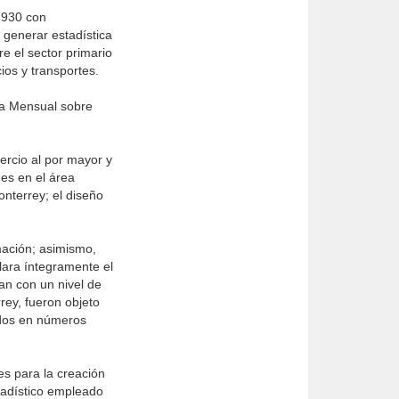
1930 con
 generar estadística
re el sector primario
ios y transportes.
ta Mensual sobre
rcio al por mayor y
nes en el área
nterrey; el diseño
mación; asimismo,
lara íntegramente el
an con un nivel de
ey, fueron objeto
ados en números
es para la creación
stadístico empleado