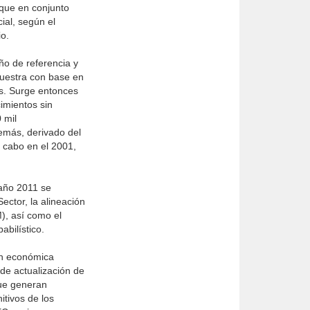
 que en conjunto
ial, según el
io.
ño de referencia y
muestra con base en
os. Surge entonces
imientos sin
 mil
demás, derivado del
 cabo en el 2001,
 año 2011 se
ctor, la alineación
), así como el
bilístico.
ón económica
de actualización de
que generan
itivos de los