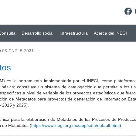
Consulta
Desarrollo social
Infraestructura
Acerca del INEGI
0.03-CNPLE-2021
tos
) es la herramienta implementada por el INEGI, como plataforma d
a básica; constituye un sistema de catalogación que permite a los u
 específicas a nivel de variable de los proyectos estadísticos que fu
ción de Metadatos para proyectos de generación de Información Estad
e 2015 y 2025).
ca para la elaboración de Metadatos de los Procesos de Producción
n de Metadatos (
https://www.inegi.org.mx/app/sdm/default.html
).