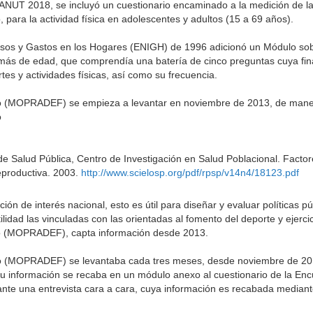
ANUT 2018, se incluyó un cuestionario encaminado a la medición de la 
, para la actividad física en adolescentes y adultos (15 a 69 años).
esos y Gastos en los Hogares (ENIGH) de 1996 adicionó un Módulo so
más de edad, que comprendía una batería de cinco preguntas cuya fin
es y actividades físicas, así como su frecuencia.
ico (MOPRADEF) se empieza a levantar en noviembre de 2013, de maner
o
 de Salud Pública, Centro de Investigación en Salud Poblacional. Facto
eproductiva. 2003.
http://www.scielosp.org/pdf/rpsp/v14n4/18123.pdf
ón de interés nacional, esto es útil para diseñar y evaluar políticas pú
ilidad las vinculadas con las orientadas al fomento del deporte y ejercici
sico (MOPRADEF), capta información desde 2013.
ico (MOPRADEF) se levantaba cada tres meses, desde noviembre de 2013
u información se recaba en un módulo anexo al cuestionario de la Enc
te una entrevista cara a cara, cuya información es recabada mediante