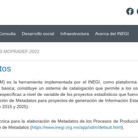
Consulta
Desarrollo social
Infraestructura
Acerca del INEGI
03-MOPRADEF-2022
tos
) es la herramienta implementada por el INEGI, como plataforma d
a básica; constituye un sistema de catalogación que permite a los u
 específicas a nivel de variable de los proyectos estadísticos que fu
ción de Metadatos para proyectos de generación de Información Estad
e 2015 y 2025).
ca para la elaboración de Metadatos de los Procesos de Producción
n de Metadatos (
https://www.inegi.org.mx/app/sdm/default.html
).