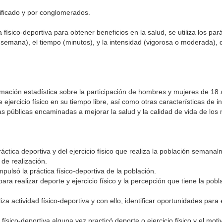
tificado y por conglomerados.
a físico-deportiva para obtener beneficios en la salud, se utiliza los pa
semana), el tiempo (minutos), y la intensidad (vigorosa o moderada), de
formación estadística sobre la participación de hombres y mujeres de 1
e ejercicio físico en su tiempo libre, así como otras características de i
icas públicas encaminadas a mejorar la salud y la calidad de vida de los
 práctica deportiva y del ejercicio físico que realiza la población seman
 de realización.
mpulsó la práctica físico-deportiva de la población.
ara realizar deporte y ejercicio físico y la percepción que tiene la pobl
liza actividad físico-deportiva y con ello, identificar oportunidades para
 físico-deportiva alguna vez practicó deporte o ejercicio físico y el mo