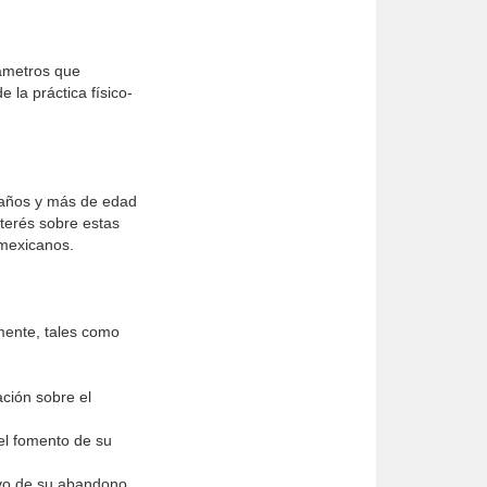
rámetros que
 la práctica físico-
8 años y más de edad
nterés sobre estas
 mexicanos.
almente, tales como
ación sobre el
 el fomento de su
tivo de su abandono.