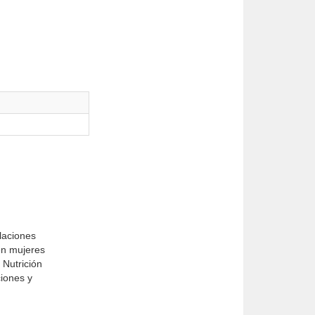
laciones
 en mujeres
 Nutrición
ciones y