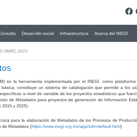
Consulta
Desarrollo social
Infraestructura
Acerca del INEGI
03-VMRC-2023
tos
) es la herramienta implementada por el INEGI, como plataforma d
a básica; constituye un sistema de catalogación que permite a los u
 específicas a nivel de variable de los proyectos estadísticos que fu
ción de Metadatos para proyectos de generación de Información Estad
e 2015 y 2025).
ca para la elaboración de Metadatos de los Procesos de Producción
n de Metadatos (
https://www.inegi.org.mx/app/sdm/default.html
).