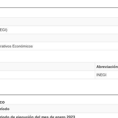
NEGI)
trativos Económicos
Abreviación
INEGI
ICO
ríodo
riodo de ejecución del mes de enero 2023