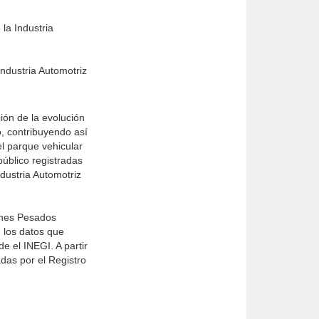
la Industria
Industria Automotriz
ión de la evolución
io, contribuyendo así
el parque vehicular
público registradas
ndustria Automotriz
iones Pesados
 los datos que
e el INEGI. A partir
das por el Registro