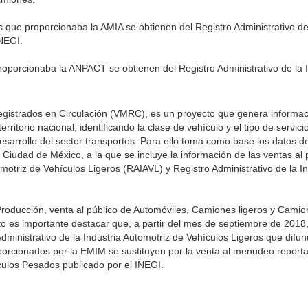
s que proporcionaba la AMIA se obtienen del Registro Administrativo de 
INEGI.
proporcionaba la ANPACT se obtienen del Registro Administrativo de la 
gistrados en Circulación (VMRC), es un proyecto que genera informac
erritorio nacional, identificando la clase de vehículo y el tipo de servic
desarrollo del sector transportes. Para ello toma como base los datos d
 Ciudad de México, a la que se incluye la información de las ventas al 
tomotriz de Vehículos Ligeros (RAIAVL) y Registro Administrativo de la I
 Producción, venta al público de Automóviles, Camiones ligeros y Cam
to es importante destacar que, a partir del mes de septiembre de 2018,
ministrativo de la Industria Automotriz de Vehículos Ligeros que difund
porcionados por la EMIM se sustituyen por la venta al menudeo reporta
ículos Pesados publicado por el INEGI.