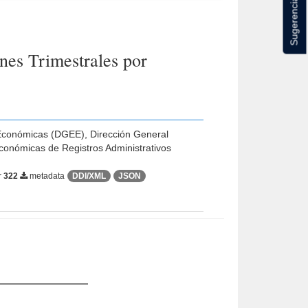
Sugerencias
nes Trimestrales por
s Económicas (DGEE), Dirección General
conómicas de Registros Administrativos
r
322
metadata
DDI/XML
JSON