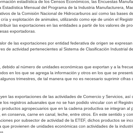
información estadística de los Censos Económicos, las Encuestas Manufa
la Estadística Mensual del Programa de la Industria Manufacturera, Ma
rativos de la Comisión Nacional de Hidrocarburos así como las bases de
a cría y explotación de animales, utilizando como eje de unión el Regist
ibuir las exportaciones en las entidades a partir de los valores de pr
resas exportadoras.
alor de las exportaciones por entidad federativa de origen se expresan
 de actividad pertenecientes al Sistema de Clasificación Industrial d
d, debido al número de unidades económicas que exportan y a la frecu
riodos en los que se agrega la información y otros en los que se presen
 algunos trimestres, de tal manera que no es necesario suprimir cifras
uyen las exportaciones de las actividades de Comercio y Servicios, así
 los registros aduanales que no se han podido vincular con el Registr
productos agropecuarios que en la cadena productiva se integran al 
en conserva, carne en canal, leche, entre otros. En este sentido y co
aciones por subsector de actividad de la ETEF, dichos productos se inc
a que provienen de unidades económicas con actividades de la industri
os.