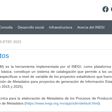
Consulta
Desarrollo social
Infraestructura
Acerca del INEGI
3-ETEF-2023
tos
) es la herramienta implementada por el INEGI, como plataforma d
a básica; constituye un sistema de catalogación que permite a los u
 específicas a nivel de variable de los proyectos estadísticos que fu
ción de Metadatos para proyectos de generación de Información Estad
e 2015 y 2025).
ca para la elaboración de Metadatos de los Procesos de Producción
n de Metadatos (
https://www.inegi.org.mx/app/sdm/default.html
).