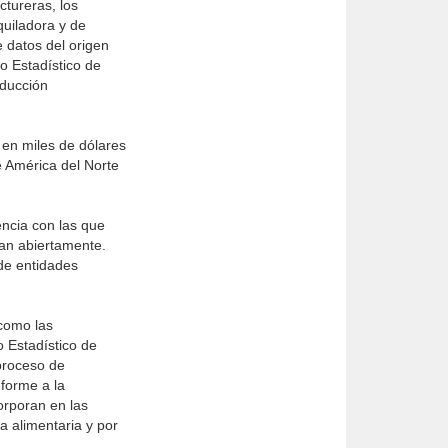
ctureras, los
quiladora y de
 datos del origen
ro Estadístico de
oducción
 en miles de dólares
e América del Norte
encia con las que
tan abiertamente.
 de entidades
 como las
o Estadístico de
proceso de
nforme a la
orporan en las
a alimentaria y por