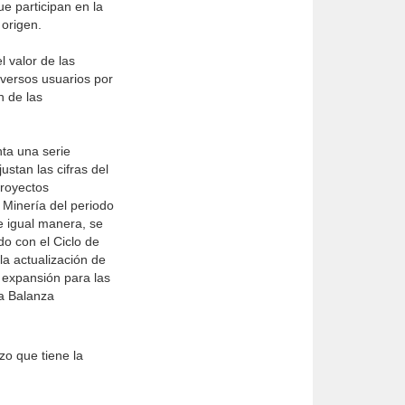
ue participan en la
 origen.
l valor de las
iversos usuarios por
n de las
nta una serie
ustan las cifras del
proyectos
1 Minería del periodo
e igual manera, se
do con el Ciclo de
la actualización de
 expansión para las
la Balanza
zo que tiene la