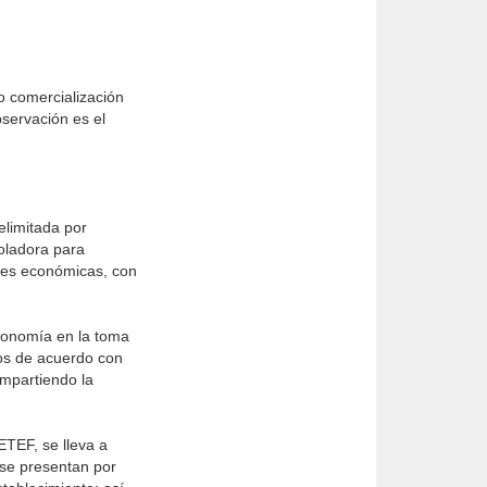
o comercialización
bservación es el
elimitada por
roladora para
ades económicas, con
utonomía en la toma
sos de acuerdo con
ompartiendo la
ETEF, se lleva a
 se presentan por