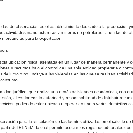
nidad de observación es el establecimiento dedicado a la producción y/
as actividades manufactureras y mineras no petroleras, la unidad de o
e mercancías para la exportación.
 son:
ola ubicación física, asentada en un lugar de manera permanente y d
iones y recursos bajo el control de una sola entidad propietaria o cont
s de lucro o no. Incluye a las viviendas en las que se realizan activid
toconsumo.
tidad jurídica, que realiza una o más actividades económicas, con a
rsión, al contar con la autoridad y responsabilidad de distribuir recur
ervicios, pudiendo estar ubicada u operar en uno o varios domicilios c
rvación para la vinculación de las fuentes utilizadas en el cálculo de 
artir del RENEM, lo cual permite asociar los registros aduanales que