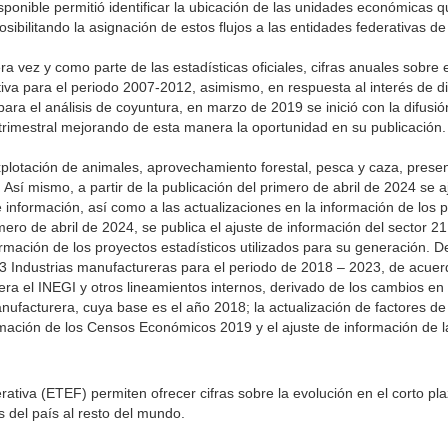
isponible permitió identificar la ubicación de las unidades económicas q
ibilitando la asignación de estos flujos a las entidades federativas de
a vez y como parte de las estadísticas oficiales, cifras anuales sobre e
iva para el periodo 2007-2012, asimismo, en respuesta al interés de d
ra el análisis de coyuntura, en marzo de 2019 se inició con la difusió
trimestral mejorando de esta manera la oportunidad en su publicación.
explotación de animales, aprovechamiento forestal, pesca y caza, prese
. Así mismo, a partir de la publicación del primero de abril de 2024 se aj
información, así como a las actualizaciones en la información de los 
imero de abril de 2024, se publica el ajuste de información del sector 2
rmación de los proyectos estadísticos utilizados para su generación. D
 33 Industrias manufactureras para el periodo de 2018 – 2023, de acuer
a el INEGI y otros lineamientos internos, derivado de los cambios en 
nufacturera, cuya base es el año 2018; la actualización de factores de
mación de los Censos Económicos 2019 y el ajuste de información de 
ativa (ETEF) permiten ofrecer cifras sobre la evolución en el corto pla
 del país al resto del mundo.