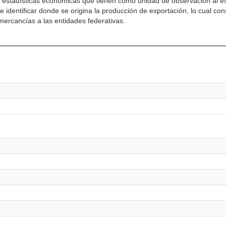
estadísticas económicas que tienen como unidad de observación al es
 identificar donde se origina la producción de exportación, lo cual con
mercancías a las entidades federativas.