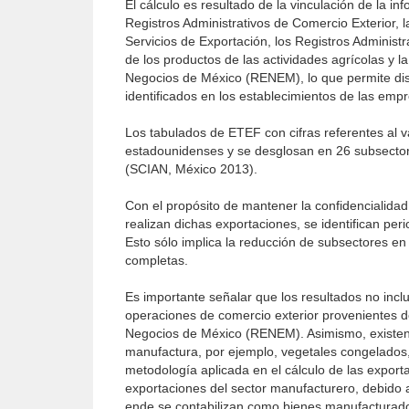
El cálculo es resultado de la vinculación de la 
Registros Administrativos de Comercio Exterior, 
Servicios de Exportación, los Registros Administ
de los productos de las actividades agrícolas y l
Negocios de México (RENEM), lo que permite distr
identificados en los establecimientos de las emp
Los tabulados de ETEF con cifras referentes al v
estadounidenses y se desglosan en 26 subsectores
(SCIAN, México 2013).
Con el propósito de mantener la confidencialida
realizan dichas exportaciones, se identifican pe
Esto sólo implica la reducción de subsectores en
completas.
Es importante señalar que los resultados no incl
operaciones de comercio exterior provenientes de
Negocios de México (RENEM). Asimismo, existen 
manufactura, por ejemplo, vegetales congelados, 
metodología aplicada en el cálculo de las export
exportaciones del sector manufacturero, debido 
ende se contabilizan como bienes manufacturad