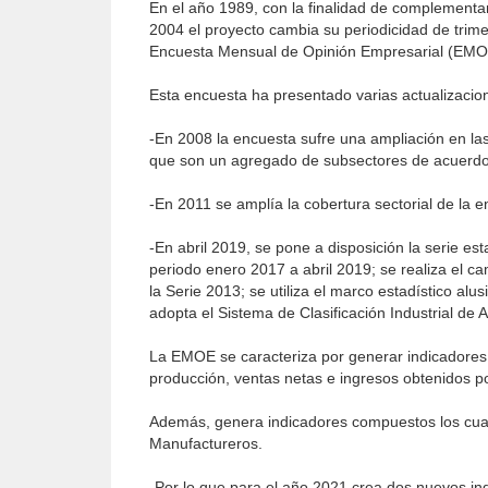
En el año 1989, con la finalidad de complementa
2004 el proyecto cambia su periodicidad de tri
Encuesta Mensual de Opinión Empresarial (EMO
Esta encuesta ha presentado varias actualizacion
-En 2008 la encuesta sufre una ampliación en las
que son un agregado de subsectores de acuerdo c
-En 2011 se amplía la cobertura sectorial de la 
-En abril 2019, se pone a disposición la serie es
periodo enero 2017 a abril 2019; se realiza el 
la Serie 2013; se utiliza el marco estadístico al
adopta el Sistema de Clasificación Industrial de
La EMOE se caracteriza por generar indicadores s
producción, ventas netas e ingresos obtenidos por
Además, genera indicadores compuestos los cual
Manufactureros.
-Por lo que para el año 2021 crea dos nuevos ind