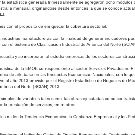
r la estadística generada trimestralmente se agregaron ocho módulos 
mestral a mensual, originándose desde entonces la que se conoce actu
E).
es con el propósito de enriquecer la cobertura sectorial.
 industrias manufactureras con la finalidad de generar indicadores par
on el Sistema de Clasificación Industrial de América del Norte (SCIA
encuesta y se incorporan al estudio empresas de los sectores construcc
tadística de la EMOE correspondiente al sector Servicios Privados no F
cambio de año base en las Encuestas Económicas Nacionales, con lo qu
usivo al año 2013 provisto por el Registro Estadístico de Negocios de 
 América del Norte (SCIAN) 2013.
imples de variables tales como: las obras ejecutadas como contratista
 la prestación de servicios, entre otros.
es miden la Tendencia Económica, la Confianza Empresarial y los Pe
icadores: el Indicador Global de Opinión Empresarial de Tendencia y e