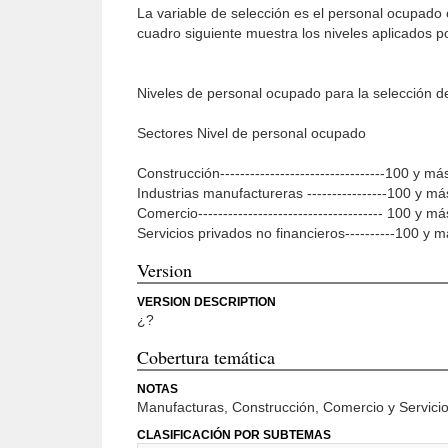
La variable de selección es el personal ocupado 
cuadro siguiente muestra los niveles aplicados p
Niveles de personal ocupado para la selección d
Sectores Nivel de personal ocupado
Construcción---------------------------------100 y
Industrias manufactureras ----------------100 y 
Comercio------------------------------------- 100 y
Servicios privados no financieros----------100 y
Version
VERSION DESCRIPTION
¿?
Cobertura temática
NOTAS
Manufacturas, Construcción, Comercio y Servicio
CLASIFICACIÓN POR SUBTEMAS