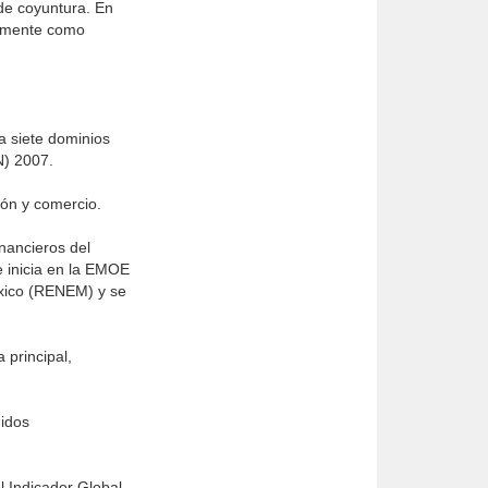
de coyuntura. En
almente como
a siete dominios
N) 2007.
ión y comercio.
inancieros del
e inicia en la EMOE
México (RENEM) y se
 principal,
didos
l Indicador Global