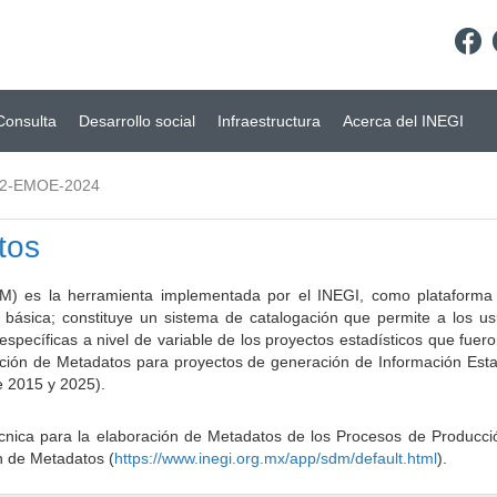
Consulta
Desarrollo social
Infraestructura
Acerca del INEGI
02-EMOE-2024
tos
) es la herramienta implementada por el INEGI, como plataforma d
a básica; constituye un sistema de catalogación que permite a los u
 específicas a nivel de variable de los proyectos estadísticos que fu
ción de Metadatos para proyectos de generación de Información Estad
e 2015 y 2025).
ca para la elaboración de Metadatos de los Procesos de Producción
n de Metadatos (
https://www.inegi.org.mx/app/sdm/default.html
).