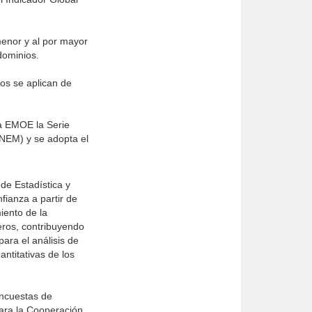
menor y al por mayor
dominios.
dos se aplican de
la EMOE la Serie
ENEM) y se adopta el
de Estadística y
fianza a partir de
iento de la
eros, contribuyendo
ara el análisis de
ntitativas de los
Encuestas de
ara la Cooperación