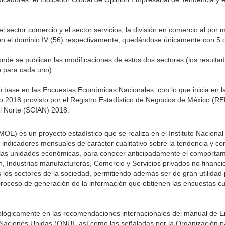
 sector comercio y el sector servicios, la división en comercio al por 
) con el dominio IV (56) respectivamente, quedándose únicamente con 5 
nde se publican las modificaciones de estos dos sectores (los resulta
e para cada uno).
o base en las Encuestas Económicas Nacionales, con lo que inicia en 
 año 2018 provisto por el Registro Estadístico de Negocios de México (R
el Norte (SCIAN) 2018.
) es un proyecto estadístico que se realiza en el Instituto Nacional 
ndicadores mensuales de carácter cualitativo sobre la tendencia y con
e las unidades económicas, para conocer anticipadamente el comportam
, Industrias manufactureras, Comercio y Servicios privados no financi
los sectores de la sociedad, permitiendo además ser de gran utilidad p
oceso de generación de la información que obtienen las encuestas cua
lógicamente en las recomendaciones internacionales del ma­nual de 
 Naciones Unidas (ONU), así como las señaladas por la Organización p