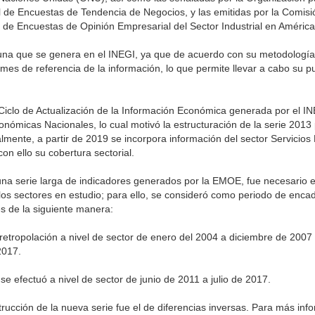
 de Encuestas de Tendencia de Negocios, y las emitidas por la Comis
de Encuestas de Opi­nión Empresarial del Sector Industrial en América
una que se genera en el INEGI, ya que de acuerdo con su metodología
mes de referencia de la información, lo que permite llevar a cabo su pu
Ciclo de Actualización de la Información Económica generada por el IN
ómicas Nacionales, lo cual motivó la estructuración de la serie 2013 
mente, a partir de 2019 se incorpora información del sector Servicios
n ello su cobertura sectorial.
una serie larga de indicadores generados por la EMOE, fue necesario e
 los sectores en estudio; para ello, se consideró como periodo de enc
es de la siguiente manera:
 retropolación a nivel de sector de enero del 2004 a diciembre de 2007 
2017.
se efectuó a nivel de sector de junio de 2011 a julio de 2017.
trucción de la nueva serie fue el de diferencias inversas. Para más inf