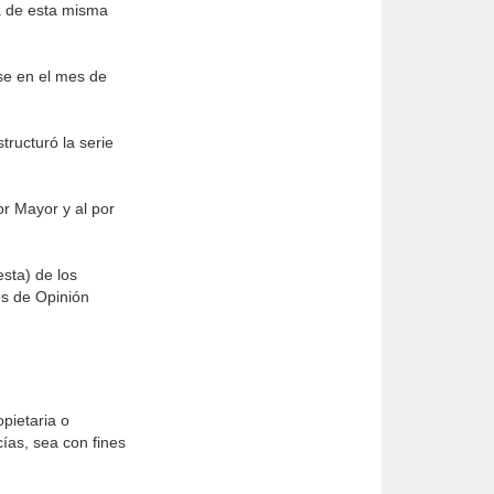
a de esta misma
se en el mes de
ructuró la serie
or Mayor y al por
esta) de los
es de Opinión
pietaria o
ías, sea con fines