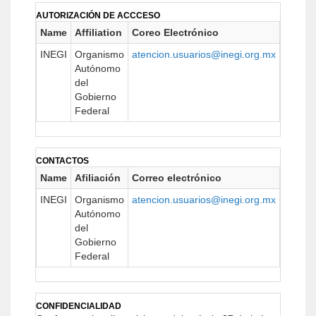
AUTORIZACIÓN DE ACCCESO
Name
Affiliation
Coreo Electrónico
URL
INEGI
Organismo
atencion.usuarios@inegi.org.mx
www.in
Autónomo
del
Gobierno
Federal
CONTACTOS
Name
Afiliación
Correo electrónico
URL
INEGI
Organismo
atencion.usuarios@inegi.org.mx
www.in
Autónomo
del
Gobierno
Federal
CONFIDENCIALIDAD