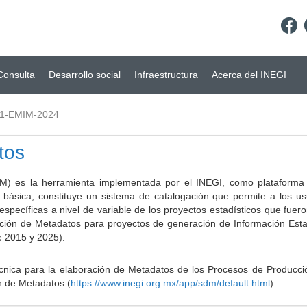
Consulta
Desarrollo social
Infraestructura
Acerca del INEGI
1-EMIM-2024
tos
) es la herramienta implementada por el INEGI, como plataforma d
a básica; constituye un sistema de catalogación que permite a los u
 específicas a nivel de variable de los proyectos estadísticos que fu
ción de Metadatos para proyectos de generación de Información Estad
e 2015 y 2025).
ca para la elaboración de Metadatos de los Procesos de Producción
n de Metadatos (
https://www.inegi.org.mx/app/sdm/default.html
).