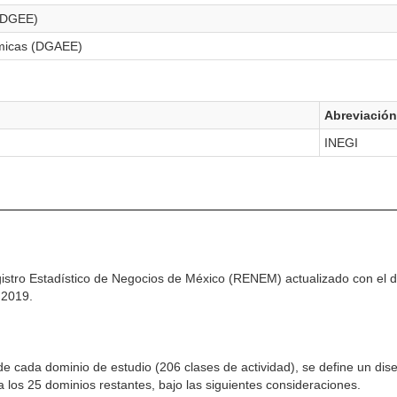
 (DGEE)
ómicas (DGAEE)
Abreviación
INEGI
gistro Estadístico de Negocios de México (RENEM) actualizado con el di
 2019.
 de cada dominio de estudio (206 clases de actividad), se define un dise
a los 25 dominios restantes, bajo las siguientes consideraciones.