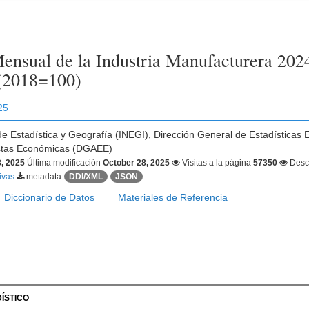
ensual de la Industria Manufacturera 2024
 (2018=100)
25
 de Estadística y Geografía (INEGI), Dirección General de Estadística
stas Económicas (DGAEE)
, 2025
Última modificación
October 28, 2025
Visitas a la página
57350
Desc
tivas
metadata
DDI/XML
JSON
Diccionario de Datos
Materiales de Referencia
ÍSTICO