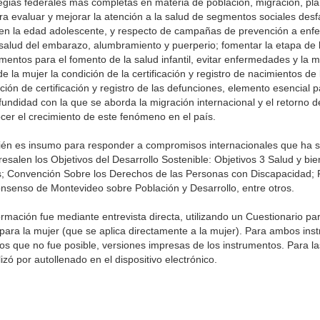
egias federales más completas en materia de población, migración, pl
a evaluar y mejorar la atención a la salud de segmentos sociales desf
 en la edad adolescente, y respecto de campañas de prevención a en
a salud del embarazo, alumbramiento y puerperio; fomentar la etapa de l
mentos para el fomento de la salud infantil, evitar enfermedades y la m
la mujer la condición de la certificación y registro de nacimientos de l
ión de certificación y registro de las defunciones, elemento esencial pa
rofundidad con la que se aborda la migración internacional y el retorno 
er el crecimiento de este fenómeno en el país.
ién es insumo para responder a compromisos internacionales que ha 
esalen los Objetivos del Desarrollo Sostenible: Objetivos 3 Salud y bie
idas; Convención Sobre los Derechos de las Personas con Discapacidad;
nsenso de Montevideo sobre Población y Desarrollo, entre otros.
ormación fue mediante entrevista directa, utilizando un Cuestionario pa
ara la mujer (que se aplica directamente a la mujer). Para ambos ins
 los que no fue posible, versiones impresas de los instrumentos. Para la
izó por autollenado en el dispositivo electrónico.