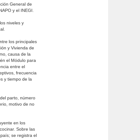
ección General de
ONAPO y el INEGI.
os niveles y
al.
ntre los principales
ión y Vivienda de
smo, causa de la
ién el Módulo para
ncia entre el
eptivos, frecuencia
es y tiempo de la
 del parto, número
erio, motivo de no
uyente en los
cocinar. Sobre las
aís; se registra el