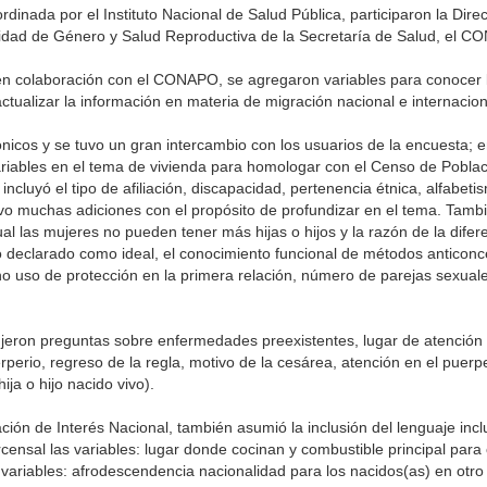
ordinada por el Instituto Nacional de Salud Pública, participaron la Dir
uidad de Género y Salud Reproductiva de la Secretaría de Salud, el C
en colaboración con el CONAPO, se agregaron variables para conocer l
 actualizar la información en materia de migración nacional e internacion
rónicos y se tuvo un gran intercambio con los usuarios de la encuesta; e
ariables en el tema de vivienda para homologar con el Censo de Poblac
incluyó el tipo de afiliación, discapacidad, pertenencia étnica, alfabeti
uvo muchas adiciones con el propósito de profundizar en el tema. Tamb
al las mujeres no pueden tener más hijas o hijos y la razón de la difere
o declarado como ideal, el conocimiento funcional de métodos anticonc
 no uso de protección en la primera relación, número de parejas sexual
dujeron preguntas sobre enfermedades preexistentes, lugar de atención
perio, regreso de la regla, motivo de la cesárea, atención en el puerp
ja o hijo nacido vivo).
ón de Interés Nacional, también asumió la inclusión del lenguaje incl
ensal las variables: lugar donde cocinan y combustible principal para 
variables: afrodescendencia nacionalidad para los nacidos(as) en otro p