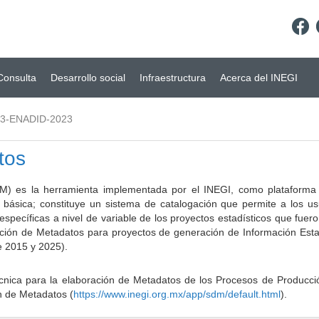
Consulta
Desarrollo social
Infraestructura
Acerca del INEGI
3-ENADID-2023
tos
) es la herramienta implementada por el INEGI, como plataforma d
a básica; constituye un sistema de catalogación que permite a los u
 específicas a nivel de variable de los proyectos estadísticos que fu
ción de Metadatos para proyectos de generación de Información Estad
e 2015 y 2025).
ca para la elaboración de Metadatos de los Procesos de Producción
n de Metadatos (
https://www.inegi.org.mx/app/sdm/default.html
).