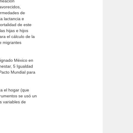
aneación
avorecidos,
fermedades de
a lactancia e
ortalidad de este
as hijas e hijos
ra el cálculo de la
de migrantes
signado México en
nestar, 5 Igualdad
 Pacto Mundial para
ra el hogar (que
trumentos se usó un
s variables de