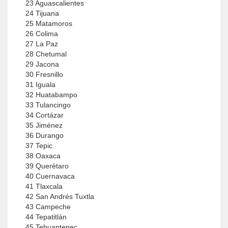
23 Aguascalientes
24 Tijuana
25 Matamoros
26 Colima
27 La Paz
28 Chetumal
29 Jacona
30 Fresnillo
31 Iguala
32 Huatabampo
33 Tulancingo
34 Cortázar
35 Jiménez
36 Durango
37 Tepic
38 Oaxaca
39 Querétaro
40 Cuernavaca
41 Tlaxcala
42 San Andrés Tuxtla
43 Campeche
44 Tepatitlán
45 Tehuantepec