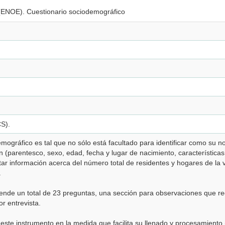
(ENOE). Cuestionario sociodemográfico
CS).
mográfico es tal que no sólo está facultado para identificar como su no
 (parentesco, sexo, edad, fecha y lugar de nacimiento, característica
ar información acerca del número total de residentes y hogares de la 
.
ende un total de 23 preguntas, una sección para observaciones que re
or entrevista.
 este instrumento en la medida que facilita su llenado y procesamiento (