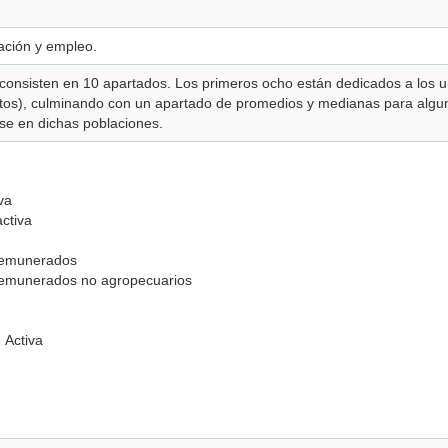
ación y empleo.
 consisten en 10 apartados. Los primeros ocho están dedicados a los u
utos), culminando con un apartado de promedios y medianas para algun
se en dichas poblaciones.
va
ctiva
 remunerados
remunerados no agropecuarios
 Activa