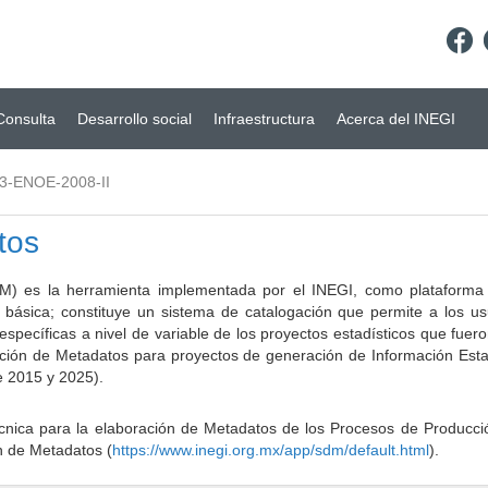
Consulta
Desarrollo social
Infraestructura
Acerca del INEGI
3-ENOE-2008-II
tos
) es la herramienta implementada por el INEGI, como plataforma d
a básica; constituye un sistema de catalogación que permite a los u
 específicas a nivel de variable de los proyectos estadísticos que fu
ción de Metadatos para proyectos de generación de Información Estad
e 2015 y 2025).
ca para la elaboración de Metadatos de los Procesos de Producción
n de Metadatos (
https://www.inegi.org.mx/app/sdm/default.html
).