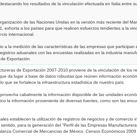
destacando los resultados de la vinculación efectuada en Italia entre su
 Organización de las Naciones Unidas en la versión más reciente del Ma
, exhorta a los países para que realicen esfuerzos tendientes a la vin
cio internacional.
cio a la medición de las características de las empresas que participan
registros aduanales con las encuestas realizadas en la industria manufa
de Exportación.
ctureras de Exportación 2007-2010 proviene de la vinculación de los r
o que da lugar a base de datos robustas que reúnen información econó
lo que se fortalece la infraestructura estadística de nuestro país.
aprovecha cabalmente la información disponible de las unidades econó
tico la información proveniente de diversas fuentes, como son las enc
les establecen la utilización de registros de negocios y de comercio 
e sentido, para la generación del "Perfil de las Empresas Manufactureras
Balanza Comercial de Mercancías de México, Censos Económicos 2009 y 