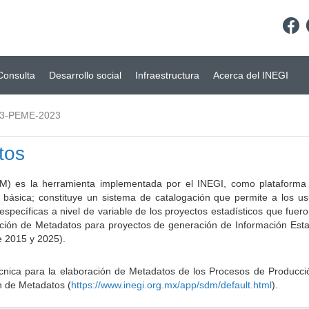
Consulta
Desarrollo social
Infraestructura
Acerca del INEGI
03-PEME-2023
tos
) es la herramienta implementada por el INEGI, como plataforma d
a básica; constituye un sistema de catalogación que permite a los u
 específicas a nivel de variable de los proyectos estadísticos que fu
ción de Metadatos para proyectos de generación de Información Estad
e 2015 y 2025).
ca para la elaboración de Metadatos de los Procesos de Producción
n de Metadatos (
https://www.inegi.org.mx/app/sdm/default.html
).