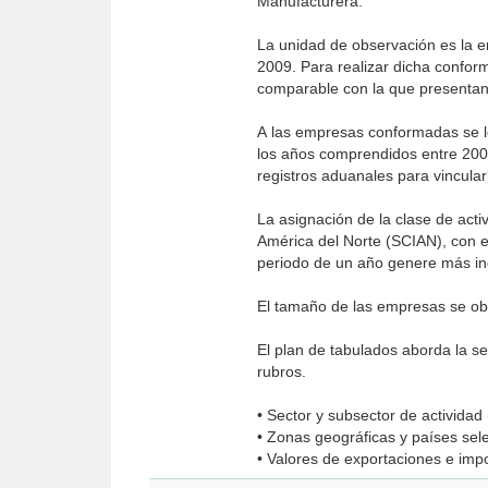
Manufacturera.
La unidad de observación es la e
2009. Para realizar dicha confor
comparable con la que presentan 
A las empresas conformadas se les
los años comprendidos entre 2007
registros aduanales para vincular
La asignación de la clase de acti
América del Norte (SCIAN), con e
periodo de un año genere más in
El tamaño de las empresas se obti
El plan de tabulados aborda la s
rubros.
• Sector y subsector de actividad
• Zonas geográficas y países sel
• Valores de exportaciones e imp