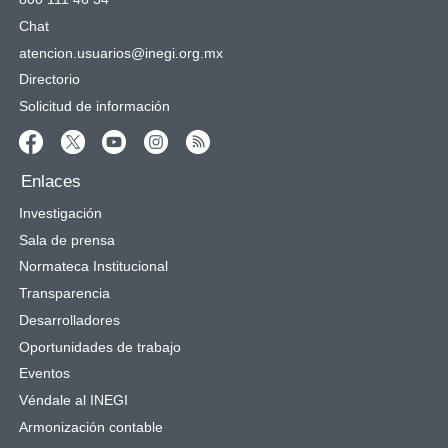
Chat
atencion.usuarios@inegi.org.mx
Directorio
Solicitud de información
Enlaces
Investigación
Sala de prensa
Normateca Institucional
Transparencia
Desarrolladores
Oportunidades de trabajo
Eventos
Véndale al INEGI
Armonización contable