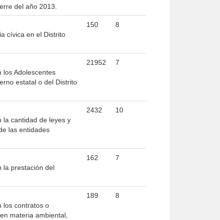
ierre del año 2013.
150
8
 cívica en el Distrito
21952
7
n los Adolescentes
no estatal o del Distrito
2432
10
 la cantidad de leyes y
de las entidades
162
7
 la prestación del
189
8
 los contratos o
 en materia ambiental,