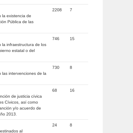
2208
7
 la existencia de
ción Pública de las
746
15
la infraestructura de los
erno estatal o del
730
8
 las intervenciones de la
68
16
ción de justicia cívica
ces Cívicos, así como
anción y/o acuerdo de
año 2013.
24
8
destinados al