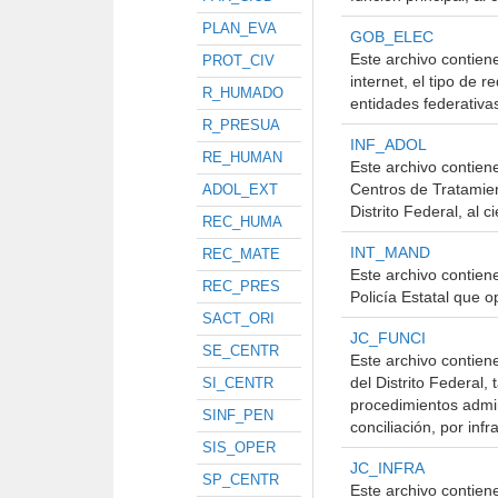
PLAN_EVA
GOB_ELEC
Este archivo contien
PROT_CIV
internet, el tipo de r
R_HUMADO
entidades federativas
R_PRESUA
INF_ADOL
RE_HUMAN
Este archivo contiene
Centros de Tratamien
ADOL_EXT
Distrito Federal, al c
REC_HUMA
INT_MAND
REC_MATE
Este archivo contien
REC_PRES
Policía Estatal que 
SACT_ORI
JC_FUNCI
SE_CENTR
Este archivo contiene
del Distrito Federal,
SI_CENTR
procedimientos admin
SINF_PEN
conciliación, por in
SIS_OPER
JC_INFRA
SP_CENTR
Este archivo contiene