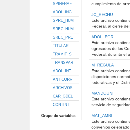
SPINFRAE
cumplimiento de arres
ADOL_ING
JC_RECHU
Este archivo contiene
SPRE_HUM
Federal, al cierre de
SREC_HUM
ADOL_EGR
SREC_PRE
Este archivo contien
TITULAR
egresados de los Cen
TRAMIT_S
Federal, durante el 
TRANSPAR
M_REGULA
Este archivo contien
ADOL_INT
disposiciones normat
ANTICORR
federativas y el Distr
ARCHIVOS
MANDOUNI
CAR_GDEL
Este archivo contien
CONTINT
servicio de seguridad
MAT_AMBI
Grupo de variables
Este archivo contien
convenios celebrados