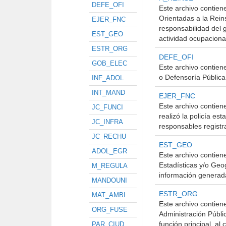
DEFE_OFI
Este archivo contien
Orientadas a la Rein
EJER_FNC
responsabilidad del 
EST_GEO
actividad ocupacional
ESTR_ORG
DEFE_OFI
GOB_ELEC
Este archivo contien
o Defensoría Pública
INF_ADOL
INT_MAND
EJER_FNC
Este archivo contien
JC_FUNCI
realizó la policía es
JC_INFRA
responsables registr
JC_RECHU
EST_GEO
ADOL_EGR
Este archivo contien
Estadísticas y/o Geog
M_REGULA
información generada
MANDOUNI
ESTR_ORG
MAT_AMBI
Este archivo contiene
ORG_FUSE
Administración Públic
función principal, al 
PAR_CIUD