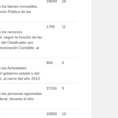
18649
26
n los bienes inmuebles,
ción Pública de las
1765
11
n los recursos
l, según la función de las
 del Clasificador por
monización Contable, al
804
6
 las Actividades
l gobierno estatal o del
, al cierre del año 2013.
37316
9
on las personas egresadas
deral, durante el año
18950
10