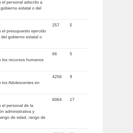
 el personal adscrito a
gobierno estatal o del
257
5
n el presupuesto ejercido
del gobierno estatal o
66
5
on los recursos humanos
4256
9
n los Adolescentes en
6064
17
 el personal de la
ón administrativa y
, rango de edad, rango de