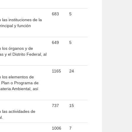
683
5
las instituciones de la
incipal y función
649
5
n los órganos y de
 y el Distrito Federal, al
1165
24
n los elementos de
el Plan o Programa de
teria Ambiental, así
737
15
 las actividades de
l.
1006
7