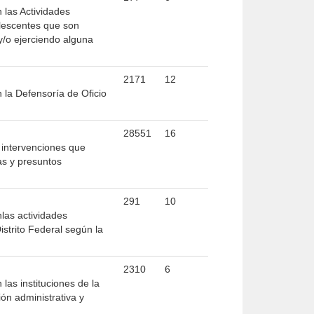
 las Actividades
olescentes que son
y/o ejerciendo alguna
2171
12
 la Defensoría de Oficio
28551
16
s intervenciones que
mas y presuntos
291
10
nlas actividades
istrito Federal según la
2310
6
las instituciones de la
ión administrativa y