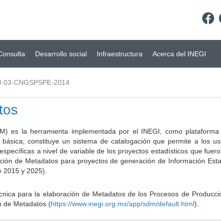
Consulta
Desarrollo social
Infraestructura
Acerca del INEGI
0.03-CNGSPSPE-2014
tos
) es la herramienta implementada por el INEGI, como plataforma d
a básica; constituye un sistema de catalogación que permite a los u
 específicas a nivel de variable de los proyectos estadísticos que fu
ción de Metadatos para proyectos de generación de Información Estad
e 2015 y 2025).
ca para la elaboración de Metadatos de los Procesos de Producción
n de Metadatos (
https://www.inegi.org.mx/app/sdm/default.html
).