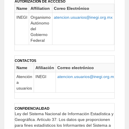
AUTORIZACIÓN DE ACCCESO
Name
Affiliation
Coreo Electrónico
URL
INEGI
Organismo
atencion.usuarios@inegi.org.mx
http://
Autónomo
del
Gobierno
Federal
CONTACTOS
Name
Afiliación
Correo electrónico
URL
Atención
INEGI
atencion.usuarios@inegi.org.mx
http:
a
usuarios
CONFIDENCIALIDAD
Ley del Sistema Nacional de Información Estadística y
Geográfica.
Artículo 37: Los datos que proporcionen
para fines estadísticos los Informantes del Sistema a