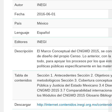
Autor
INEGI
Fecha
2016-06-01
País
México
Lenguaje
Español
Editores
INEGI
Descripción
El Marco Conceptual del CNGMD 2015, se consti
de diseño del propio Censo. Lo anterior, con la 
todo, para apoyar los procesos por los que és
políticas públicas específi­camente en las mate
Tabla de
Sección 1. Antecedentes Sección 2. Objetivos y aspectos metodológicos del CNGMD 2015 2.1 Objetivo General 2.2 Objetivos Específicos 2.3 Aspectos
contenidos
metodológicos Sección 3. Cobertura conceptual del CNGMD 2015 3.1 Organización del Estado 3.2 Función General de Gobierno 3.3 Función General de Seguridad
Pública y Justicia del Estado Mexicano 3.4 Diseño conceptual del CNGMD 2015 3.5 Infracciones consideradas en el CNGMD 2015 3.6 Delitos considerados en el
CNGMD 2015 3.7 Comparabilidad internacional 3.8 Necesidades de información y recomendaciones de expertos Anexo A. Catálogos y clasificadores utilizado
los Módulos del CNGMD 2015 Glos
Descargar
http://internet.contenidos.inegi.org.mx/cont