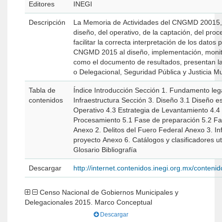
Editores
INEGI
Descripción
La Memoria de Actividades del CNGMD 20015, s
diseño, del operativo, de la captación, del pro
facilitar la correcta interpretación de los dato
CNGMD 2015 al diseño, implementación, monitor
como el documento de resultados, presentan la
o Delegacional, Seguridad Pública y Jus­ticia Mu
Tabla de
Índice Introducción Sección 1. Fundamento legal Sección 2. Pl
contenidos
Infraestructura Sección 3. Diseño 3.1 Diseño es
Operativo 4.3 Estrategia de Levantamiento 4.4 
Procesamiento 5.1 Fase de preparación 5.2 Fas
Anexo 2. Delitos del Fuero Federal Anexo 3. I
proyecto Anexo 6. Catálogos y clasificadores utilizados en el CNGMD 2015 Anexo 7. Relación de entrega de Módulos del CNGMD 2015, por Entidad Federativa
Glosario Bibliografía
Descargar
http://internet.contenidos.inegi.org.mx/cont
Censo Nacional de Gobiernos Municipales y
Delegacionales 2015. Marco Conceptual
Descargar