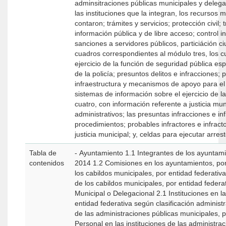
adminsitraciones públicas municipales y delegaci
las instituciones que la integran, los recursos 
contaron; trámites y servicios; protección civil;
información pública y de libre acceso; control in
sanciones a servidores públicos, particiáción ciuda
cuadros correspondientes al módulo tres, los c
ejercicio de la función de seguridad pública e
de la policía; presuntos delitos e infracciones; 
infraestructura y mecanismos de apoyo para el 
sistemas de información sobre el ejercicio de la función. • Nueve cuad
cuatro, con información referente a justicia mun
administrativos; las presuntas infracciones e in
procedimientos; probables infractores e infract
justicia municipal; y, celdas para ejecutar arrest
Tabla de
- Ayuntamiento 1.1 Integrantes de los ayuntamientos, por entidad federativa según sexo
contenidos
2014 1.2 Comisiones en los ayuntamientos, por 
los cabildos municipales, por entidad federati
de los cabildos municipales, por entidad federativa 2013 y 2014 
Municipal o Delegacional 2.1 Instituciones en las administraciones públicas municipales, por
entidad federativa según clasificación administr
de las administraciones públicas municipales, 
Personal en las instituciones de las administra