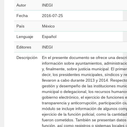
Autor
INEGI
Fecha
2016-07-25
País
México
Lenguaje
Español
Editores
INEGI
Descripción
En el presente documento se ofrece una descri
información sobre ayuntamientos, administraciones públicas municipales o delegacionales, seguridad pública en los municipios o delegaciones
y, finalmente, sobre justicia municipal. El pri
decir, los presidentes municipales, síndicos y r
llevaron a cabo durante 2013 y 2014. Respecto del segundo módulo se ofrecen cifras de algunos elementos que ayudan a comprender la
gestión y desempeño de las instituciones munici
municipal o delegacional, los recursos humanos
gobierno electrónico, el ejercicio de funciones
transparencia y anticorrupción, participación ciudadana, y
módulo se incluye información de algunos compo
ejercicio de la función policial, como la cantid
fueron cometidos. También se presentan datos s
función, así como registros o sistemas locales de información en la materia. Por últ