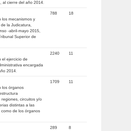
, al cierre del año 2014.
788
18
on los mecanismos y
 de la Judicatura,
enso -abril-mayo 2015,
Tribunal Superior de
2240
11
el ejercicio de
administrativa encargada
 año 2014.
1709
11
n los órganos
estructura
 regiones, circuitos y/o
rias distintas a las
sí como de los órganos
289
8