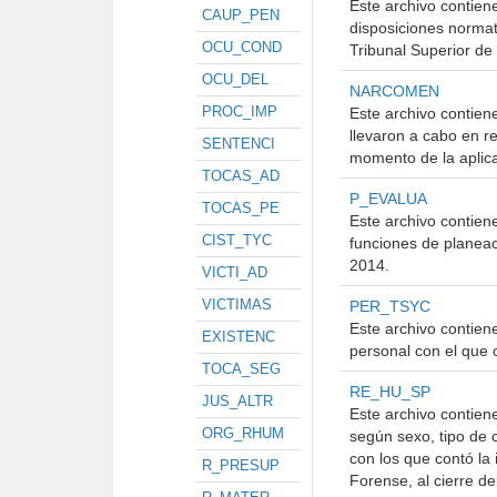
Este archivo contien
CAUP_PEN
disposiciones normat
OCU_COND
Tribunal Superior de 
OCU_DEL
NARCOMEN
PROC_IMP
Este archivo contien
llevaron a cabo en r
SENTENCI
momento de la aplica
TOCAS_AD
P_EVALUA
TOCAS_PE
Este archivo contiene
CIST_TYC
funciones de planeaci
2014.
VICTI_AD
VICTIMAS
PER_TSYC
Este archivo contiene
EXISTENC
personal con el que c
TOCA_SEG
RE_HU_SP
JUS_ALTR
Este archivo contien
ORG_RHUM
según sexo, tipo de 
con los que contó la 
R_PRESUP
Forense, al cierre d