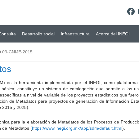
Consulta
Desarrollo social
Infraestructura
Acerca del INEGI
0.03-CNIJE-2015
tos
) es la herramienta implementada por el INEGI, como plataforma d
a básica; constituye un sistema de catalogación que permite a los u
 específicas a nivel de variable de los proyectos estadísticos que fu
ción de Metadatos para proyectos de generación de Información Estad
e 2015 y 2025).
ca para la elaboración de Metadatos de los Procesos de Producción
n de Metadatos (
https://www.inegi.org.mx/app/sdm/default.html
).