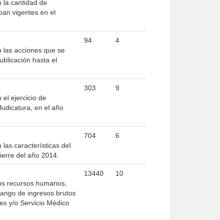
n la cantidad de
ban vigentes en el
94
4
n las acciones que se
blicación hasta el
303
9
el ejercicio de
Judicatura, en el año
704
6
las características del
cierre del año 2014.
13440
10
 los recursos humanos,
rango de ingresos brutos
les y/o Servicio Médico