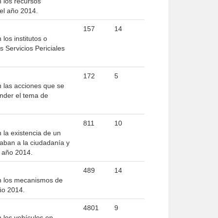
n los recursos
 el año 2014.
157
14
los institutos o
s Servicios Periciales
172
5
n las acciones que se
ender el tema de
811
10
 la existencia de un
gaban a la ciudadanía y
l año 2014.
489
14
on los mecanismos de
año 2014.
4801
9
n los vehículos en