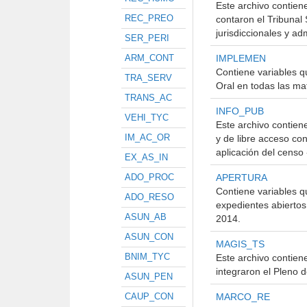
Este archivo contien
REC_PREO
contaron el Tribunal 
jurisdiccionales y ad
SER_PERI
ARM_CONT
IMPLEMEN
Contiene variables q
TRA_SERV
Oral en todas las ma
TRANS_AC
INFO_PUB
VEHI_TYC
Este archivo contien
IM_AC_OR
y de libre acceso con
aplicación del censo
EX_AS_IN
ADO_PROC
APERTURA
Contiene variables q
ADO_RESO
expedientes abiertos
ASUN_AB
2014.
ASUN_CON
MAGIS_TS
BNIM_TYC
Este archivo contien
integraron el Pleno d
ASUN_PEN
CAUP_CON
MARCO_RE