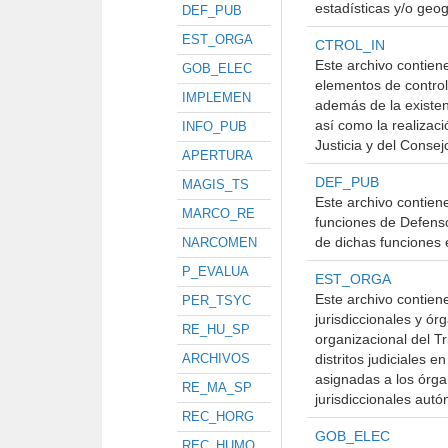
estadísticas y/o geog
DEF_PUB
EST_ORGA
CTROL_IN
Este archivo contien
GOB_ELEC
elementos de control 
IMPLEMEN
además de la existen
así como la realizaci
INFO_PUB
Justicia y del Consej
APERTURA
DEF_PUB
MAGIS_TS
Este archivo contiene
MARCO_RE
funciones de Defenso
de dichas funciones e
NARCOMEN
P_EVALUA
EST_ORGA
Este archivo contien
PER_TSYC
jurisdiccionales y ó
RE_HU_SP
organizacional del Tr
ARCHIVOS
distritos judiciales e
asignadas a los órga
RE_MA_SP
jurisdiccionales autó
REC_HORG
GOB_ELEC
REC_HUMO