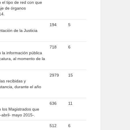
 el tipo de red con que
taje de órganos
14.
194
5
tación de la Justicia
718
6
 la información pública
icatura, al momento de la
2979
15
as recibidas y
stancia, durante el año
636
11
n los Magistrados que
 -abril- mayo 2015-.
512
6