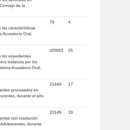
 Consejo de la
70
4
 las características
a Acusatorio Oral,
209001
25
n los expedientes
era instancia por los
istema Acusatorio Oral,
21449
17
scentes procesados en
escentes, durante el año
22149
19
centes con resolución
 Adolescentes, durante