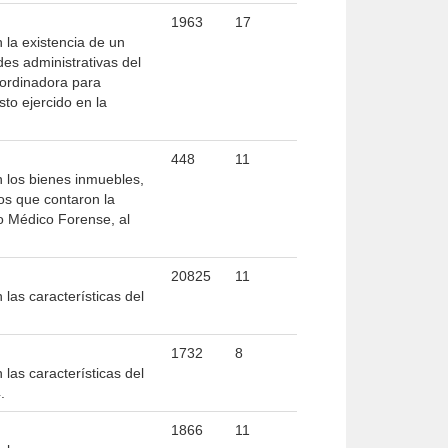
1963
17
 la existencia de un
des administrativas del
oordinadora para
sto ejercido en la
448
11
n los bienes inmuebles,
los que contaron la
io Médico Forense, al
20825
11
las características del
1732
8
las características del
.
1866
11