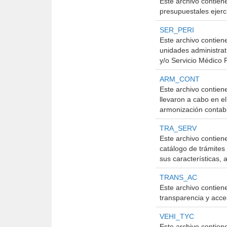
Este archivo contien
presupuestales ejerci
SER_PERI
Este archivo contiene
unidades administrati
y/o Servicio Médico 
ARM_CONT
Este archivo contien
llevaron a cabo en el
armonización contab
TRA_SERV
Este archivo contien
catálogo de trámites 
sus características, 
TRANS_AC
Este archivo contien
transparencia y acces
VEHI_TYC
Este archivo contien