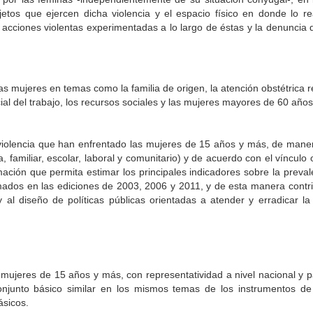
ujetos que ejercen dicha violencia y el espacio físico en donde lo re
 acciones violentas experimentadas a lo largo de éstas y la denuncia 
as mujeres en temas como la familia de origen, la atención obstétrica re
cial del trabajo, los recursos sociales y las mujeres mayores de 60 años
violencia que han enfrentado las mujeres de 15 años y más, de maner
a, familiar, escolar, laboral y comunitario) y de acuerdo con el vínculo o
mación que permita estimar los principales indicadores sobre la preva
mados en las ediciones de 2003, 2006 y 2011, y de esta manera contri
 al diseño de políticas públicas orientadas a atender y erradicar la 
s mujeres de 15 años y más, con representatividad a nivel nacional y 
onjunto básico similar en los mismos temas de los instrumentos d
ásicos.