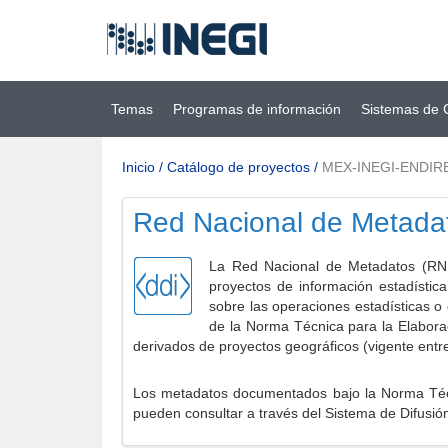
Ir al contenido
(INEGI)
principal
Temas
Programas de información
Sistemas de 
Inicio
/
Catálogo de proyectos
/
MEX-INEGI-ENDIR
Red Nacional de Metada
La Red Nacional de Metadatos (RNM
proyectos de información estadístic
sobre las operaciones estadísticas o
de la Norma Técnica para la Elabora
derivados de proyectos geográficos (vigente entr
Los metadatos documentados bajo la Norma Técni
pueden consultar a través del Sistema de Difusió