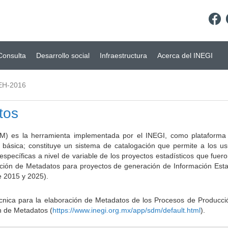
Consulta
Desarrollo social
Infraestructura
Acerca del INEGI
EH-2016
tos
) es la herramienta implementada por el INEGI, como plataforma d
a básica; constituye un sistema de catalogación que permite a los u
 específicas a nivel de variable de los proyectos estadísticos que fu
ción de Metadatos para proyectos de generación de Información Estad
e 2015 y 2025).
ca para la elaboración de Metadatos de los Procesos de Producción
n de Metadatos (
https://www.inegi.org.mx/app/sdm/default.html
).