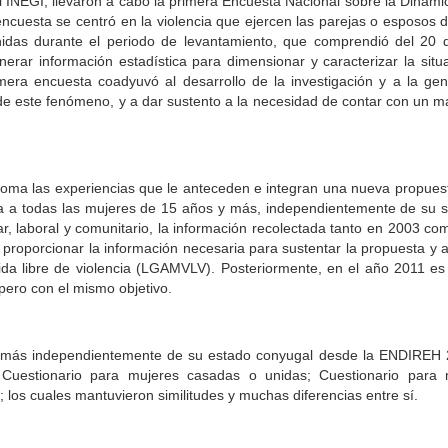
 INEGI, llevaron a cabo la primera Encuesta Nacional sobre la Dinámi
cuesta se centró en la violencia que ejercen las parejas o esposos 
das durante el periodo de levantamiento, que comprendió del 20 d
erar información estadística para dimensionar y caracterizar la situa
mera encuesta coadyuvó al desarrollo de la investigación y a la gen
de este fenómeno, y a dar sustento a la necesidad de contar con un ma
toma las experiencias que le anteceden e integran una nueva propue
dera a todas las mujeres de 15 años y más, independientemente de su s
lar, laboral y comunitario, la información recolectada tanto en 2003 c
a proporcionar la información necesaria para sustentar la propuesta y 
da libre de violencia (LGAMVLV). Posteriormente, en el año 2011 es 
ero con el mismo objetivo.
y más independientemente de su estado conyugal desde la ENDIREH 2
: Cuestionario para mujeres casadas o unidas; Cuestionario para 
; los cuales mantuvieron similitudes y muchas diferencias entre sí.