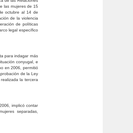
ca de las Relaciones
de las mujeres de 15
e octubre al 14 de
ción de la violencia
eración de políticas
rco legal específico
sta para indagar más
ituación conyugal, e
omo en 2006, permitió
aprobación de la Ley
realizada la tercera
006, implicó contar
mujeres separadas,