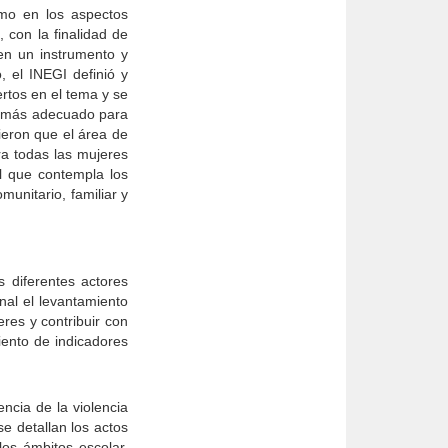
omo en los aspectos
 con la finalidad de
en un instrumento y
, el INEGI definió y
rtos en el tema y se
 el más adecuado para
ieron que el área de
ra todas las mujeres
l que contempla los
munitario, familiar y
 diferentes actores
nal el levantamiento
eres y contribuir con
miento de indicadores
ncia de la violencia
se detallan los actos
los ámbitos escolar,