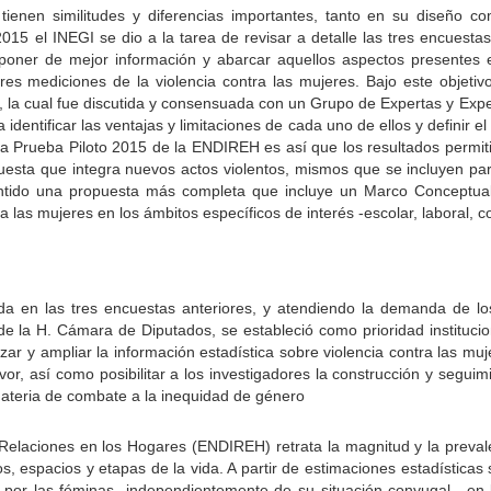
 tienen similitudes y diferencias importantes, tanto en su diseño c
15 el INEGI se dio a la tarea de revisar a detalle las tres encuestas,
sponer de mejor información y abarcar aquellos aspectos presentes 
res mediciones de la violencia contra las mujeres. Bajo este objetivo
, la cual fue discutida y consensuada con un Grupo de Expertas y Expe
 identificar las ventajas y limitaciones de cada uno de ellos y definir
a Prueba Piloto 2015 de la ENDIREH es así que los resultados permit
esta que integra nuevos actos violentos, mismos que se incluyen pa
sentido una propuesta más completa que incluye un Marco Conceptua
a las mujeres en los ámbitos específicos de interés -escolar, laboral, co
da en las tres encuestas anteriores, y atendiendo la demanda de los
de la H. Cámara de Diputados, se estableció como prioridad institucio
ar y ampliar la información estadística sobre violencia contra las muj
avor, así como posibilitar a los investigadores la construcción y segui
ateria de combate a la inequidad de género
elaciones en los Hogares (ENDIREH) retrata la magnitud y la prevale
, espacios y etapas de la vida. A partir de estimaciones estadísticas 
por las féminas -independientemente de su situación conyugal-, en 