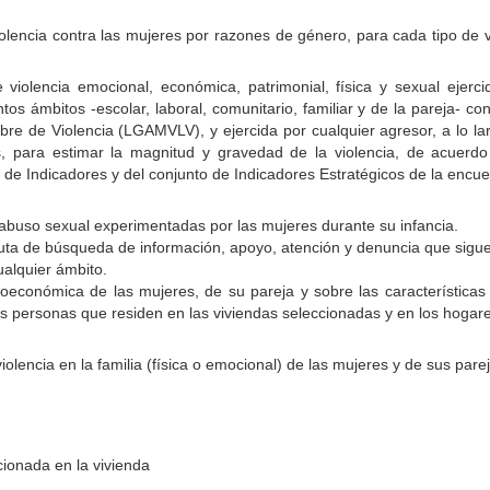
olencia contra las mujeres por razones de género, para cada tipo de vi
 violencia emocional, económica, patrimonial, física y sexual ejerc
tos ámbitos -escolar, laboral, comunitario, familiar y de la pareja- c
re de Violencia (LGAMVLV), y ejercida por cualquier agresor, a lo lar
, para estimar la magnitud y gravedad de la violencia, de acuerdo 
 de Indicadores y del conjunto de Indicadores Estratégicos de la encue
 abuso sexual experimentadas por las mujeres durante su infancia.
 ruta de búsqueda de información, apoyo, atención y denuncia que sigu
ualquier ámbito.
ioeconómica de las mujeres, de su pareja y sobre las características 
as personas que residen en las viviendas seleccionadas y en los hogare
lencia en la familia (física o emocional) de las mujeres y de sus pare
cionada en la vivienda