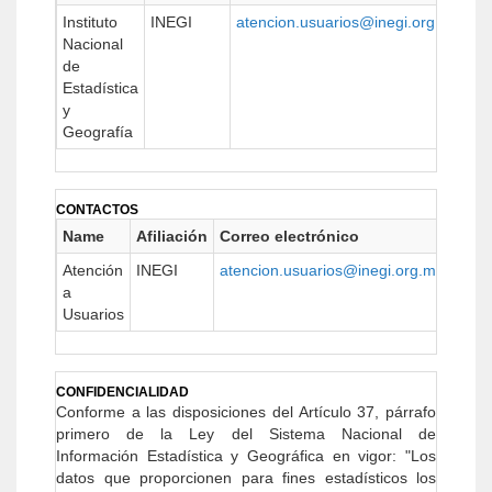
Instituto
INEGI
atencion.usuarios@inegi.org.mx
ht
Nacional
de
Estadística
y
Geografía
CONTACTOS
Name
Afiliación
Correo electrónico
URL
Atención
INEGI
atencion.usuarios@inegi.org.mx
http:
a
Usuarios
CONFIDENCIALIDAD
Conforme a las disposiciones del Artículo 37, párrafo
primero de la Ley del Sistema Nacional de
Información Estadística y Geográ­fica en vigor: "Los
datos que proporcionen para fines estadísticos los