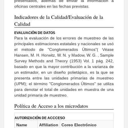
presentados, además de enviar la información a
oficinas centrales en las fechas previstas.
Indicadores de la Calidad/Evaluación de la
Calidad
EVALUACIÓN DE DATOS
Para la evaluación de los errores de muestreo de las
principales estimaciones estatales y nacionales se usó
el método de "Conglomerados Últimos"( Véase
Hansen, M. H. Horwitz, W. N. y Madow, W. G. , Sample
Survey Methods and Theory (1953) Vol. 1 pág. 242,
basado en que la mayor contribución a la varianza de
un estimador, en un diseño polietápico, es la que se
presenta entre las unidades primarias de muestreo
(UPM); el término "Conglomerados Últimos" se utiliza
para denotar el total de unidades en muestra de una
unidad primaria de muestreo.
Política de Acceso a los microdatos
AUTORIZACIÓN DE ACCCESO
Name
Affiliation
Coreo Electrónico
U