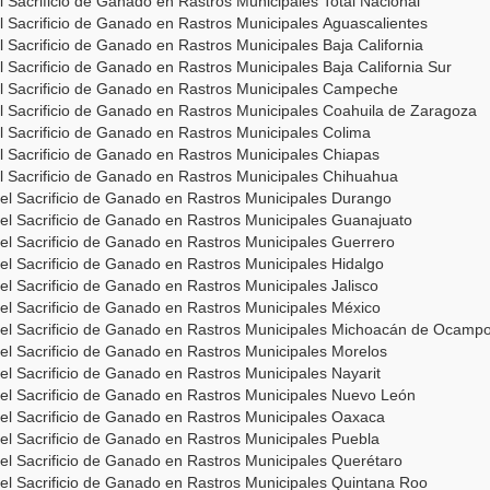
el Sacrificio de Ganado en Rastros Municipales Total Nacional
el Sacrificio de Ganado en Rastros Municipales Aguascalientes
el Sacrificio de Ganado en Rastros Municipales Baja California
el Sacrificio de Ganado en Rastros Municipales Baja California Sur
del Sacrificio de Ganado en Rastros Municipales Campeche
del Sacrificio de Ganado en Rastros Municipales Coahuila de Zaragoza
el Sacrificio de Ganado en Rastros Municipales Colima
del Sacrificio de Ganado en Rastros Municipales Chiapas
del Sacrificio de Ganado en Rastros Municipales Chihuahua
 del Sacrificio de Ganado en Rastros Municipales Durango
 del Sacrificio de Ganado en Rastros Municipales Guanajuato
 del Sacrificio de Ganado en Rastros Municipales Guerrero
del Sacrificio de Ganado en Rastros Municipales Hidalgo
del Sacrificio de Ganado en Rastros Municipales Jalisco
 del Sacrificio de Ganado en Rastros Municipales México
 del Sacrificio de Ganado en Rastros Municipales Michoacán de Ocamp
 del Sacrificio de Ganado en Rastros Municipales Morelos
del Sacrificio de Ganado en Rastros Municipales Nayarit
 del Sacrificio de Ganado en Rastros Municipales Nuevo León
 del Sacrificio de Ganado en Rastros Municipales Oaxaca
 del Sacrificio de Ganado en Rastros Municipales Puebla
 del Sacrificio de Ganado en Rastros Municipales Querétaro
 del Sacrificio de Ganado en Rastros Municipales Quintana Roo