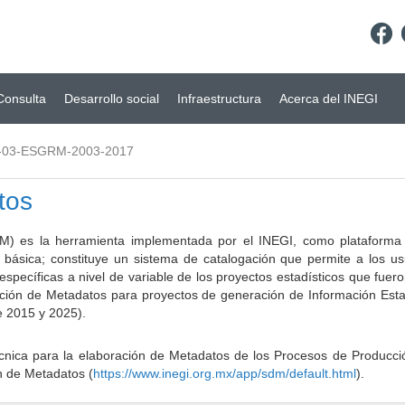
Consulta
Desarrollo social
Infraestructura
Acerca del INEGI
-03-ESGRM-2003-2017
tos
) es la herramienta implementada por el INEGI, como plataforma d
a básica; constituye un sistema de catalogación que permite a los u
 específicas a nivel de variable de los proyectos estadísticos que fu
ción de Metadatos para proyectos de generación de Información Estad
e 2015 y 2025).
ca para la elaboración de Metadatos de los Procesos de Producción
n de Metadatos (
https://www.inegi.org.mx/app/sdm/default.html
).