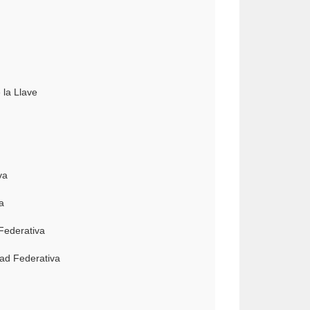
 la Llave
va
a
Federativa
dad Federativa