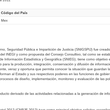
al 2012
Código del País
Mex
no, Seguridad Pública e Impartición de Justicia (SNIGSPIJ) fue cread
el INEGI y como propuesta del Consejo Consultivo, tal como se establ
l de Información Estadística y Geográfica (SNIEG); tiene como objetivo 
 para la producción, integración, conservación y difusión de informaci
nente, veraz y oportuna que permita conocer la situación que guardan la
forman al Estado y sus respectivos poderes en las funciones de gobie
s procesos de diseño, implementación, monitoreo y evaluación de las pol
ucto derivado de las actividades relacionadas a la generación de inf
tal 2012 (CNPJE 2012) tuvo como principal objetivo solicitar, recopilar,