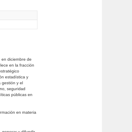
o en diciembre de
ece en la fracción
estratégico
ón estadística y
 gestión y el
rno, seguridad
íticas públicas en
ormación en materia
 generar y difundir