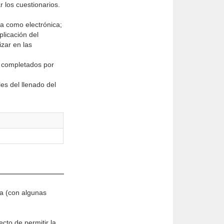
 los cuestionarios.
sa como electrónica;
licación del
zar en las
s completados por
es del llenado del
da (con algunas
ecto de permitir la