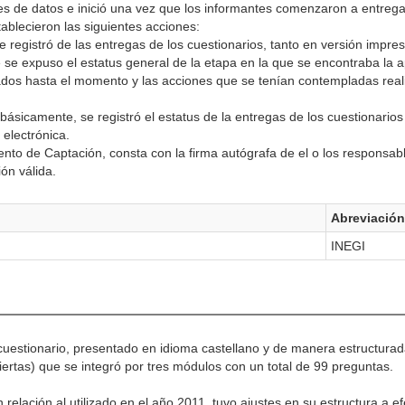
ses de datos e inició una vez que los informantes comenzaron a entregar
tablecieron las siguientes acciones:
e registró de las entregas de los cuestionarios, tanto en versión impre
se expuso el estatus general de la etapa en la que se encontraba la ap
cados hasta el momento y las acciones que se tenían contempladas reali
 básicamente, se registró el estatus de la entregas de los cuestionario
electrónica.
nto de Captación, consta con la firma autógrafa de el o los responsabl
ión válida.
Abreviación
INEGI
n cuestionario, presentado en idioma castellano y de manera estructura
ertas) que se integró por tres módulos con un total de 99 preguntas.
relación al utilizado en el año 2011, tuvo ajustes en su estructura a ef