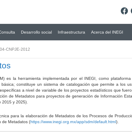
Consulta
Desarrollo social
Infraestructura
Acerca del INEGI
.04-CNPJE-2012
tos
) es la herramienta implementada por el INEGI, como plataforma d
a básica; constituye un sistema de catalogación que permite a los u
 específicas a nivel de variable de los proyectos estadísticos que fu
ción de Metadatos para proyectos de generación de Información Estad
e 2015 y 2025).
ca para la elaboración de Metadatos de los Procesos de Producción
n de Metadatos (
https://www.inegi.org.mx/app/sdm/default.html
).