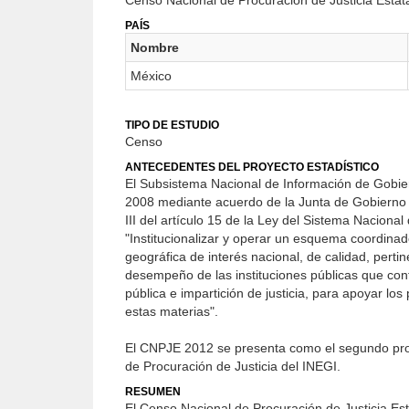
Censo Nacional de Procuración de Justicia Estat
PAÍS
Nombre
México
TIPO DE ESTUDIO
Censo
ANTECEDENTES DEL PROYECTO ESTADÍSTICO
El Subsistema Nacional de Información de Gobier
2008 mediante acuerdo de la Junta de Gobierno d
III del artículo 15 de la Ley del Sistema Naciona
"Institucionalizar y operar un esquema coordinado
geográfica de interés nacional, de calidad, perti
desempeño de las instituciones públicas que con
pública e impartición de justicia, para apoyar lo
estas materias".
El CNPJE 2012 se presenta como el segundo prod
de Procuración de Justicia del INEGI.
RESUMEN
El Censo Nacional de Procuración de Justicia Esta