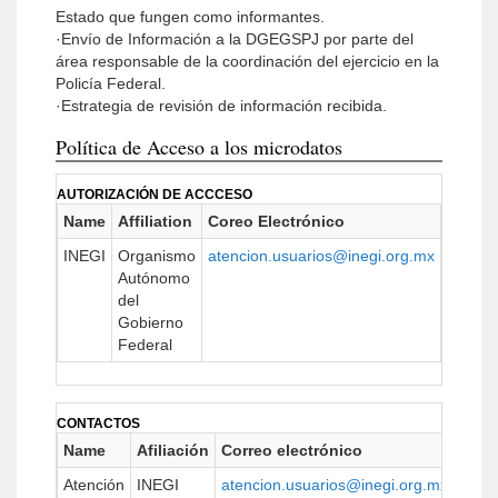
Estado que fungen como informantes.
·Envío de Información a la DGEGSPJ por parte del
área responsable de la coordinación del ejercicio en la
Policía Federal.
·Estrategia de revisión de información recibida.
Política de Acceso a los microdatos
AUTORIZACIÓN DE ACCCESO
Name
Affiliation
Coreo Electrónico
URL
INEGI
Organismo
atencion.usuarios@inegi.org.mx
https:/
Autónomo
del
Gobierno
Federal
CONTACTOS
Name
Afiliación
Correo electrónico
URL
Atención
INEGI
atencion.usuarios@inegi.org.mx
https