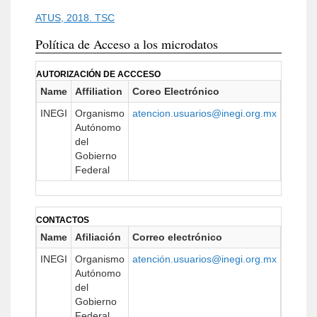
ATUS, 2018. TSC
Política de Acceso a los microdatos
AUTORIZACIÓN DE ACCCESO
Name
Affiliation
Coreo Electrónico
URL
INEGI
Organismo
atencion.usuarios@inegi.org.mx
https:/
Autónomo
del
Gobierno
Federal
CONTACTOS
Name
Afiliación
Correo electrónico
URL
INEGI
Organismo
atención.usuarios@inegi.org.mx
https:/
Autónomo
del
Gobierno
Federal