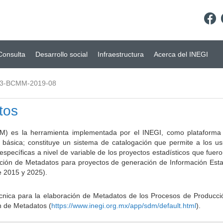
Consulta
Desarrollo social
Infraestructura
Acerca del INEGI
03-BCMM-2019-08
tos
) es la herramienta implementada por el INEGI, como plataforma d
a básica; constituye un sistema de catalogación que permite a los u
 específicas a nivel de variable de los proyectos estadísticos que fu
ción de Metadatos para proyectos de generación de Información Estad
e 2015 y 2025).
ca para la elaboración de Metadatos de los Procesos de Producción
n de Metadatos (
https://www.inegi.org.mx/app/sdm/default.html
).