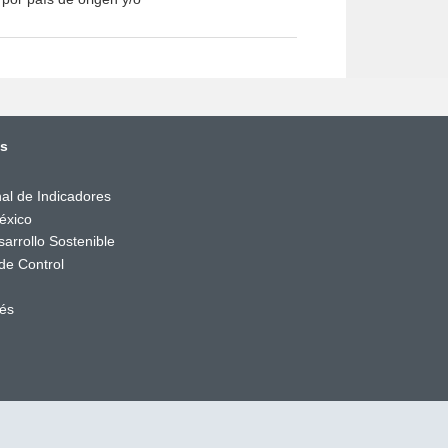
és
al de Indicadores
éxico
arrollo Sostenible
de Control
rés