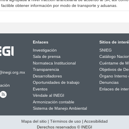
 factible obtener información por modo de transporte y aduanas.
Enlaces
Sitios de inter
Investigación
SNIEG
Sala de prensa
Catálogo Nacion
Normateca Institucional
Cuéntame de M
Transparencia
Objetivos de Des
@inegi.org.mx
Desarrolladores
Órgano Interno 
Oportunidades de trabajo
Denuncias
mación
Eventos
Enlaces de inte
Véndale al INEGI
Armonización contable
Sistema de Manejo Ambiental
Mapa del sitio
|
Términos de uso
|
Accesibilidad
Derechos reservados © INEGI