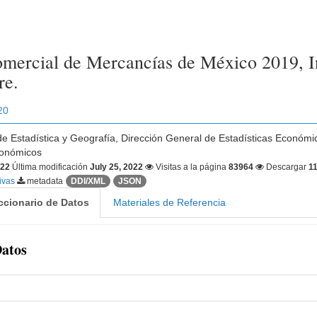
mercial de Mercancías de México 2019, I
re.
20
 de Estadística y Geografía, Dirección General de Estadísticas Económi
conómicos
022
Última modificación
July 25, 2022
Visitas a la página
83964
Descargar
1
tivas
metadata
DDI/XML
JSON
ccionario de Datos
Materiales de Referencia
Datos