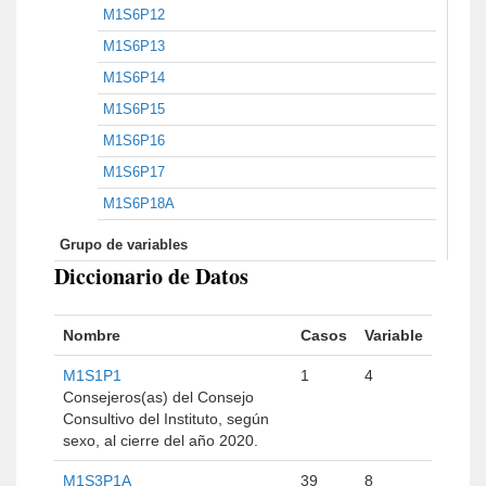
M1S6P12
M1S6P13
M1S6P14
M1S6P15
M1S6P16
M1S6P17
M1S6P18A
Grupo de variables
Diccionario de Datos
Nombre
Casos
Variable
M1S1P1
1
4
Consejeros(as) del Consejo
Consultivo del Instituto, según
sexo, al cierre del año 2020.
M1S3P1A
39
8