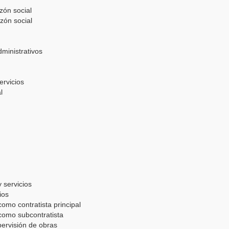
zón social
zón social
ministrativos
ervicios
l
 servicios
ios
omo contratista principal
como subcontratista
pervisión de obras