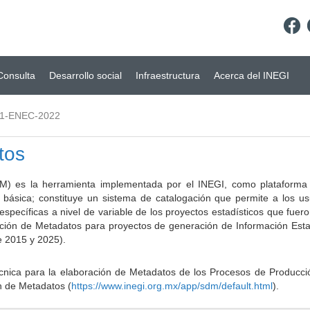
Consulta
Desarrollo social
Infraestructura
Acerca del INEGI
01-ENEC-2022
tos
) es la herramienta implementada por el INEGI, como plataforma d
a básica; constituye un sistema de catalogación que permite a los u
 específicas a nivel de variable de los proyectos estadísticos que fu
ción de Metadatos para proyectos de generación de Información Estad
e 2015 y 2025).
ca para la elaboración de Metadatos de los Procesos de Producción
n de Metadatos (
https://www.inegi.org.mx/app/sdm/default.html
).