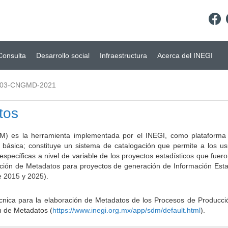
Consulta
Desarrollo social
Infraestructura
Acerca del INEGI
.03-CNGMD-2021
tos
) es la herramienta implementada por el INEGI, como plataforma d
a básica; constituye un sistema de catalogación que permite a los u
 específicas a nivel de variable de los proyectos estadísticos que fu
ción de Metadatos para proyectos de generación de Información Estad
e 2015 y 2025).
ca para la elaboración de Metadatos de los Procesos de Producción
n de Metadatos (
https://www.inegi.org.mx/app/sdm/default.html
).