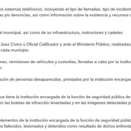
s sistemas telefónicos, incluyendo el tipo de llamadas, tipo de incident
s y/o denuncias, así como información sobre la existencia y recursos 
al municipal, así como de su infraestructura, instructores y cadetes.
ez Cívico u Oficial Calificador y ante el Ministerio Público, realizadas 
 cada municipio.
iones, remisiones de vehículos y custodias, llevadas a cabo por la insti
o.
zación de personas desaparecidas, prestados por la institución encarga
que tiene la institución encargada de la función de seguridad pública de
 en las boletas de infracción levantadas y en las imágenes detectadas p
elementos de la institución encargada de la función de seguridad públi
os fallecidos, lesionados y detenidos como resultado de dichos enfrent