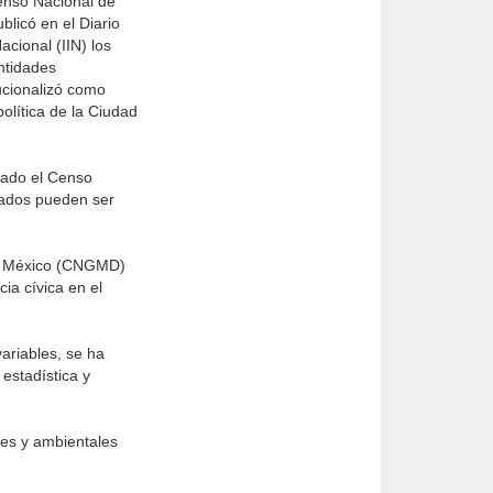
enso Nacional de
licó en el Diario
cional (IIN) los
ntidades
tucionalizó como
olítica de la Ciudad
cado el Censo
tados pueden ser
de México (CNGMD)
ia cívica en el
ariables, se ha
estadística y
les y ambientales