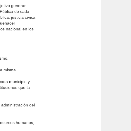
jetivo generar
 Pública de cada
ca, justicia cívica,
 quehacer
ce nacional en los
ismo.
 la misma.
cada municipio y
tituciones que la
 administración del
s recursos humanos,