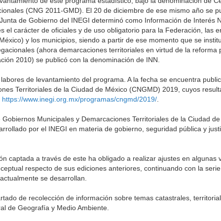
evantamiento de este programa estadístico, bajo la denominación de C
ionales (CNG 2011-GMD). El 20 de diciembre de ese mismo año se pub
la Junta de Gobierno del INEGI determinó como Información de Interés Na
el carácter de oficiales y de uso obligatorio para la Federación, las e
 México) y los municipios, siendo a partir de ese momento que se insti
cionales (ahora demarcaciones territoriales en virtud de la reforma p
mación 2010) se publicó con la denominación de INN.
labores de levantamiento del programa. A la fecha se encuentra publi
nes Territoriales de la Ciudad de México (CNGMD) 2019, cuyos resul
:
https://www.inegi.org.mx/programas/cngmd/2019/
.
e Gobiernos Municipales y Demarcaciones Territoriales de la Ciudad 
rollado por el INEGI en materia de gobierno, seguridad pública y justic
ón captada a través de este ha obligado a realizar ajustes en algunas v
ptual respecto de sus ediciones anteriores, continuando con la serie 
actualmente se desarrollan.
ado de recolección de información sobre temas catastrales, territoria
ral de Geografía y Medio Ambiente.