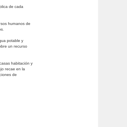
blica de cada
cursos humanos de
os.
agua potable y
obre un recurso
 casas habitación y
jo recae en la
aciones de