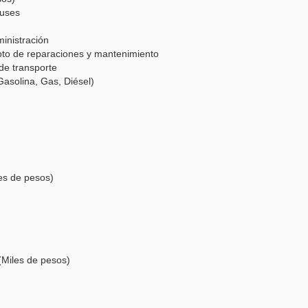
obuses
o
dministración
ncepto de reparaciones y mantenimiento
o de transporte
(Gasolina, Gas, Diésel)
es de pesos)
iles de pesos)