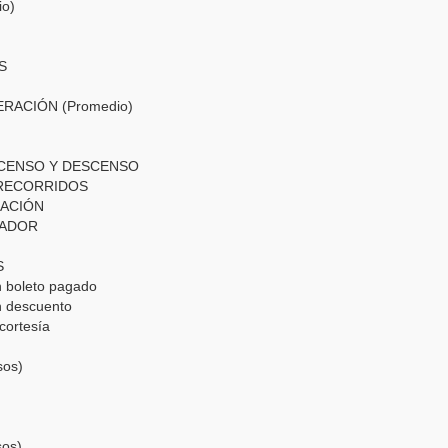
io)
AS
PERACIÓN (Promedio)
ASCENSO Y DESCENSO
S RECORRIDOS
ERACIÓN
ERADOR
OS
con boleto pagado
con descuento
e cortesía
sos)
s
sos)