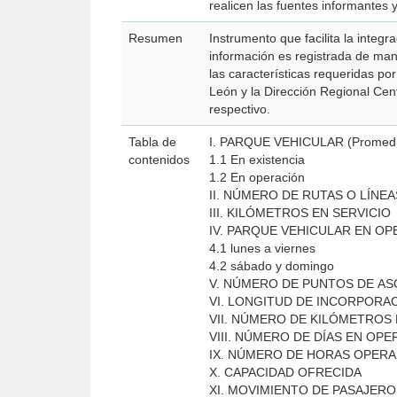
realicen las fuentes informantes y
Resumen
Instrumento que facilita la integ
información es registrada de ma
las características requeridas po
León y la Dirección Regional Cen
respectivo.
Tabla de
I. PARQUE VEHICULAR (Promed
contenidos
1.1 En existencia
1.2 En operación
II. NÚMERO DE RUTAS O LÍNE
III. KILÓMETROS EN SERVICIO
IV. PARQUE VEHICULAR EN OP
4.1 lunes a viernes
4.2 sábado y domingo
V. NÚMERO DE PUNTOS DE A
VI. LONGITUD DE INCORPORA
VII. NÚMERO DE KILÓMETRO
VIII. NÚMERO DE DÍAS EN OP
IX. NÚMERO DE HORAS OPE
X. CAPACIDAD OFRECIDA
XI. MOVIMIENTO DE PASAJER