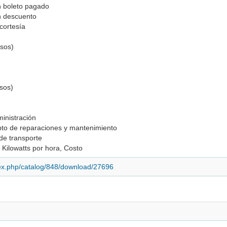
n boleto pagado
on descuento
 cortesía
sos)
s
sos)
o
ministración
pto de reparaciones y mantenimiento
 de transporte
 Kilowatts por hora, Costo
dex.php/catalog/848/download/27696