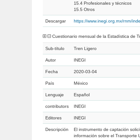
15.4 Profesionales y técnicos
15.5 Otros
Descargar
https://www.inegi.org.mx/rnm/in
Cuestionario mensual de la Estadística de 
Sub-título
Tren Ligero
Autor
INEGI
Fecha
2020-03-04
País
México
Lenguaje
Español
contributors
INEGI
Editores
INEGI
Descripción
El instrumento de captación solicitan los datos del pe
información sobre el Transporte U