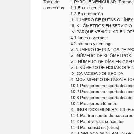
Tabla de
I. PARQUE VEHICULAR (Promed
contenidos
1.1 En existencia
1.2 En operación
II. NÚMERO DE RUTAS O LÍNE
III. KILÓMETROS EN SERVICIO
IV. PARQUE VEHICULAR EN O
4.1 lunes a viernes
4.2 sábado y domingo
V. NÚMERO DE PUNTOS DE 
VI. NÚMERO DE KILÓMETRO
VII. NÚMERO DE DÍAS EN OP
VIII. NÚMERO DE HORAS OP
IX. CAPACIDAD OFRECIDA
X. MOVIMIENTO DE PASAJER
10.1 Pasajeros transportados 
10.2 Pasajeros transportados 
10.3 Pasajeros transportados d
10.4 Pasajeros kilómetro
XI. INGRESOS GENERALES (Pe
11.1 Por transporte de pasajero
11.2 Por diversos conceptos
11.3 Por subsidios (otros)
XII. EGRESOS GENERALES (Pe