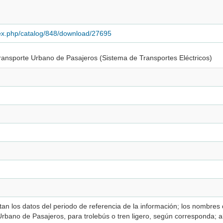
dex.php/catalog/848/download/27695
Transporte Urbano de Pasajeros (Sistema de Transportes Eléctricos)
riodo de referencia de la información; los nombres de las variables; en la parte tres se recaba
rbano de Pasajeros, para trolebús o tren ligero, según corresponda; al