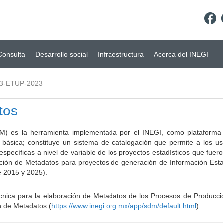
Consulta
Desarrollo social
Infraestructura
Acerca del INEGI
3-ETUP-2023
tos
) es la herramienta implementada por el INEGI, como plataforma d
a básica; constituye un sistema de catalogación que permite a los u
 específicas a nivel de variable de los proyectos estadísticos que fu
ción de Metadatos para proyectos de generación de Información Estad
e 2015 y 2025).
ca para la elaboración de Metadatos de los Procesos de Producción
n de Metadatos (
https://www.inegi.org.mx/app/sdm/default.html
).