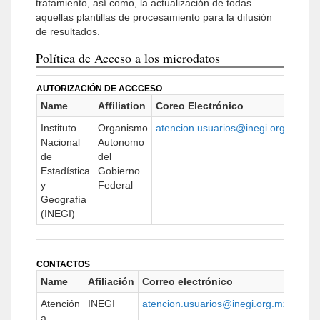
tratamiento, así como, la actualización de todas
aquellas plantillas de procesamiento para la difusión
de resultados.
Política de Acceso a los microdatos
AUTORIZACIÓN DE ACCCESO
Name
Affiliation
Coreo Electrónico
U
Instituto
Organismo
atencion.usuarios@inegi.org.mx
ht
Nacional
Autonomo
de
del
Estadística
Gobierno
y
Federal
Geografía
(INEGI)
CONTACTOS
Name
Afiliación
Correo electrónico
URL
Atención
INEGI
atencion.usuarios@inegi.org.mx
https
a