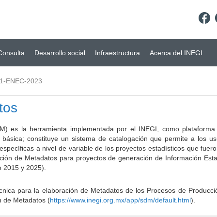
Consulta
Desarrollo social
Infraestructura
Acerca del INEGI
01-ENEC-2023
tos
) es la herramienta implementada por el INEGI, como plataforma d
a básica; constituye un sistema de catalogación que permite a los u
 específicas a nivel de variable de los proyectos estadísticos que fu
ción de Metadatos para proyectos de generación de Información Estad
e 2015 y 2025).
ca para la elaboración de Metadatos de los Procesos de Producción
n de Metadatos (
https://www.inegi.org.mx/app/sdm/default.html
).