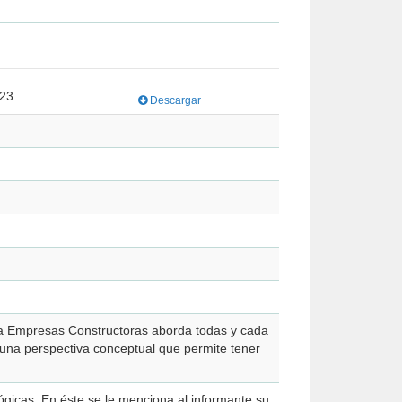
023
Descargar
ra Empresas Constructoras aborda todas y cada
una perspectiva conceptual que permite tener
ógicas. En éste se le menciona al informante su