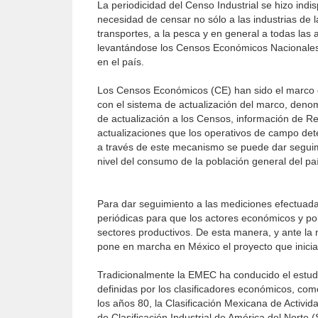
La periodicidad del Censo Industrial se hizo indi
necesidad de censar no sólo a las industrias de la
transportes, a la pesca y en general a todas las
levantándose los Censos Económicos Nacionales, 
en el país.
Los Censos Económicos (CE) han sido el marco d
con el sistema de actualización del marco, deno
de actualización a los Censos, información de Re
actualizaciones que los operativos de campo det
a través de este mecanismo se puede dar seguim
nivel del consumo de la población general del pa
Para dar seguimiento a las mediciones efectuad
periódicas para que los actores económicos y pol
sectores productivos. De esta manera, y ante la
pone en marcha en México el pro­yecto que inic
Tradicionalmente la EMEC ha conducido el estud
definidas por los clasificadores económicos, com
los años 80, la Clasificación Mexicana de Activi
de Clasificación Industrial de América del Norte 