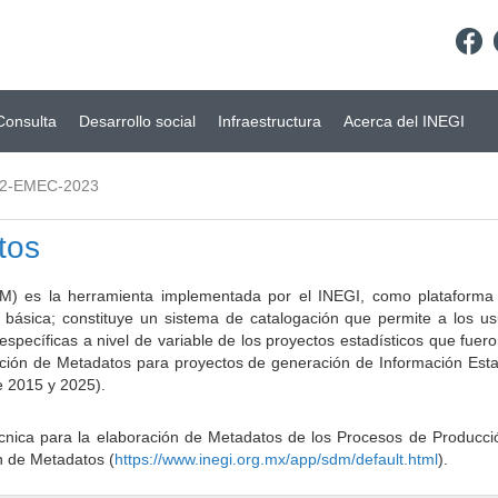
Consulta
Desarrollo social
Infraestructura
Acerca del INEGI
02-EMEC-2023
tos
) es la herramienta implementada por el INEGI, como plataforma d
a básica; constituye un sistema de catalogación que permite a los u
 específicas a nivel de variable de los proyectos estadísticos que fu
ción de Metadatos para proyectos de generación de Información Estad
e 2015 y 2025).
ca para la elaboración de Metadatos de los Procesos de Producción
n de Metadatos (
https://www.inegi.org.mx/app/sdm/default.html
).