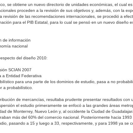
o, se obtiene un nuevo directorio de unidades económicas, el cual es 
ionales proceden a la revisión de sus objetivos y, además, con la expe
a revisión de las recomendaciones internacionales, se procedió a efec
ción para el PIB Estatal, para lo cual se pensó en un nuevo diseño es
ón de información
onomía nacional
respecto del diseño 2010:
ersión SCIAN 2007
 a Entidad Federativa
lístico para una parte de los dominios de estudio, pasa a no probabilis
 a probabilístico.
stribución de mercancías, resultaba prudente presentar resultados con
spersión el estudio primeramente se enfocó a las grandes áreas metrop
udad de Monterrey, Nuevo León y, al occidente la Ciudad de Guadalajara
ntraban más del 60% del comercio nacional. Posteriormente hacia 1993
udio, pasando a 15 y luego a 33, respectivamente, y para 1998 ya se 