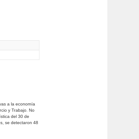
ivas a la economía
cio y Traba­jo. No
ística del 30 de
s, se de­tectaron 48