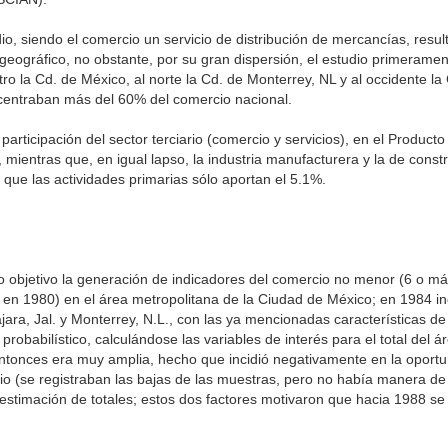
io, siendo el comercio un servicio de distribución de mercancías, resu
eográfico, no obstante, por su gran dispersión, el estudio primeramen
ro la Cd. de México, al norte la Cd. de Monterrey, NL y al occidente la
oncentraban más del 60% del comercio nacional.
articipación del sector terciario (comercio y servicios), en el Producto
 mientras que, en igual lapso, la industria manufacturera y la de const
 que las actividades primarias sólo aportan el 5.1%.
 objetivo la generación de indicadores del comercio no menor (6 o m
 en 1980) en el área metropolitana de la Ciudad de México; en 1984 i
ara, Jal. y Monterrey, N.L., con las ya mencionadas características de
o probabilístico, calculándose las variables de interés para el total del 
ntonces era muy amplia, hecho que incidió negativamente en la oportu
io (se registraban las bajas de las muestras, pero no había manera de 
 estimación de totales; estos dos factores motivaron que hacia 1988 se