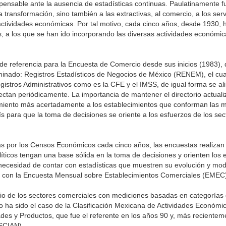
s­pensable ante la ausencia de estadísticas continuas. Paulatinamente f
 transformación, sino tam­bién a las extractivas, al comercio, a los servi
 acti­vidades económicas. Por tal motivo, cada cinco años, desde 1930,
a los que se han ido incor­porando las diversas actividades económic
e referencia para la Encuesta de Comercio desde sus inicios (1983),
minado: Registros Estadísticos de Negocios de México (RENEM), el cua
gistros Administrativos como es la CFE y el IMSS, de igual forma se al
ectan periódicamente. La importancia de mantener el directorio actual
iento más acertadamente a los establecimientos que conforman las m
ís para que la toma de decisiones se oriente a los esfuerzos de los sec
as por los Censos Económicos cada cinco años, las encuestas realizan
íticos tengan una base sólida en la toma de decisiones y orienten los 
 necesidad de contar con estadísticas que muestren su evolución y mod
ia con la Encuesta Mensual sobre Establecimientos Comerciales (EMEC
io de los sectores comerciales con mediciones basadas en categorías
o ha sido el caso de la Clasificación Mexicana de Actividades Económica
dades y Productos, que fue el referente en los años 90 y, más recientem
(SCIAN).