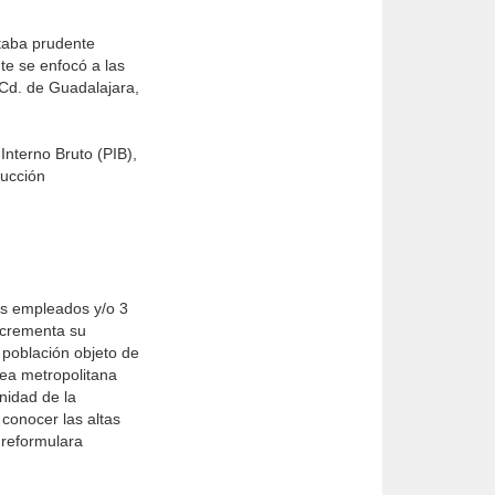
ltaba prudente
te se enfocó a las
 Cd. de Guadalajara,
 Interno Bruto (PIB),
rucción
ás empleados y/o 3
ncrementa su
 población objeto de
área metropolitana
nidad de la
conocer las altas
 reformulara