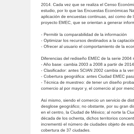
2014. Cada vez que se realiza el Censo Económic
estudio, por lo que las Encuestas Económicas Nac
aplicación de encuestas continuas, así como de l
proyecto EMEC, que se orientan a generar informa
- Permitir la comparabilidad de la información
- Optimizar los recursos destinados a la captaci
- Ofrecer al usuario el comportamiento de la ec
Diferencias del rediseño EMEC de la serie 2004 
- Año base: cambia 2003 a 2008 a partir de 2014
- Clasificador: antes SCIAN 2002 cambia a la v
- Cobertura geográfica: antes Ciudad EMEC pasa
- Técnica de muestreo: de tener un diseño probabi
comercio al por mayor y, el comercio al por menor
Así mismo, siendo el comercio un servicio de di
desglose geográfico; no obstante, por su gran di
en el centro, la Ciudad de México; al norte la Ci
década de los ochenta, dichos territorios conce
incrementó el número de ciudades objeto de est
cobertura de 37 ciudades.