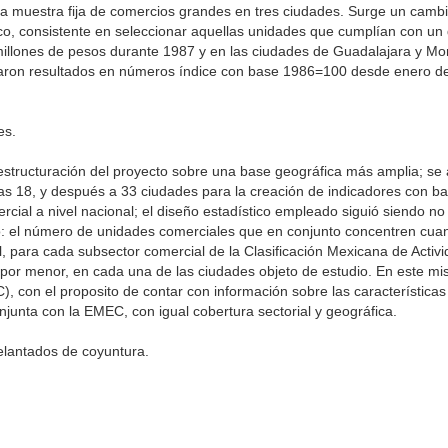
na muestra fija de comercios grandes en tres ciudades. Surge un cambi
stico, consistente en seleccionar aquellas unidades que cumplían con un
illones de pesos durante 1987 y en las ciudades de Guadalajara y Mo
aron resultados en números índice con base 1986=100 desde enero de
es.
eestructuración del proyecto sobre una base geográfica más amplia; se 
as 18, y después a 33 ciudades para la creación de indicadores con ba
cial a nivel nacional; el diseño estadístico empleado siguió siendo no 
omo: el número de unidades comerciales que en conjunto concentren c
l, para cada subsector comercial de la Clasificación Mexicana de Activ
por menor, en cada una de las ciudades objeto de estudio. En este m
 con el proposito de contar con información sobre las características 
unta con la EMEC, con igual cobertura sectorial y geográfica.
elantados de coyuntura.