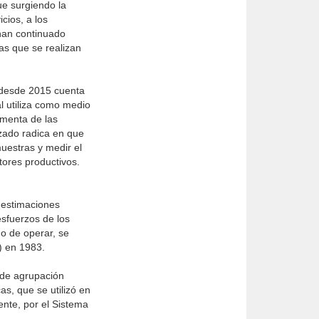
ue surgiendo la
cios, a los
 han continuado
as que se realizan
 desde 2015 cuenta
l utiliza como medio
imenta de las
izado radica en que
uestras y medir el
tores productivos.
 estimaciones
esfuerzos de los
o de operar, se
) en 1983.
 de agrupación
s, que se utilizó en
ente, por el Sistema