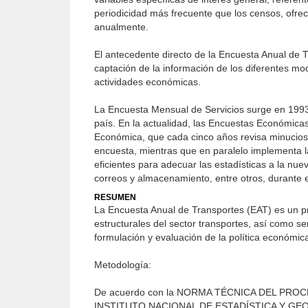
periodicidad más frecuente que los censos, ofre
anualmente.
El antecedente directo de la Encuesta Anual de T
captación de la in­formación de los diferentes mo
actividades económicas.
La Encuesta Mensual de Servicios surge en 1993 
país. En la actua­lidad, las Encuestas Económica
Económica, que cada cinco años revi­sa minuciosa
encuesta, mientras que en paralelo implementa l
eficientes para adecuar las es­tadísticas a la nu
correos y almacenamiento, entre otros, durante e
RESUMEN
La Encuesta Anual de Transportes (EAT) es un pro
estructurales del sector transportes, así como s
formulación y evaluación de la política económic
Metodología:
De acuerdo con la NORMA TÉCNICA DEL PR
INSTITUTO NACIONAL DE ESTADÍSTICA Y GEOGRAF