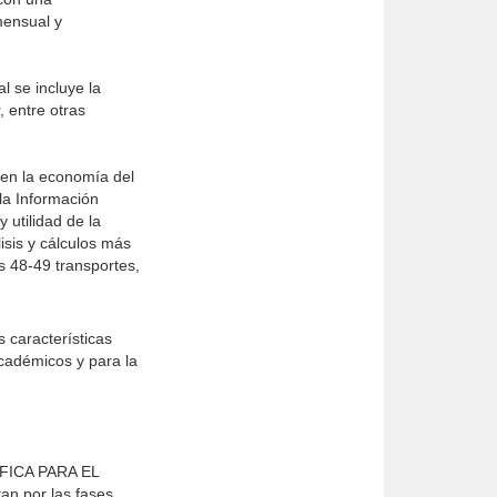
mensual y
l se incluye la
, entre otras
 en la economía del
la Información
 utilidad de la
isis y cálculos más
s 48-49 transportes,
 características
académicos y para la
FICA PARA EL
n por las fases