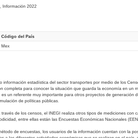
, Información 2022
Código del País
Mex
 in­formación estadística del sector transportes por medio de los Ce
ión completa para conocer la situación que guarda la economía en un
e es un referente muy importante para otros proyectos de generación d
mulación de políticas públicas.
través de los censos, el INEGI realiza otros tipos de mediciones con c
iodicidad, entre ellas están las Encuestas Económicas Nacionales (EEN
étodo de encuestas, los usuarios de la información cuentan con la pos
ntes a las diferentes actividades económicas que se realizan en el país,