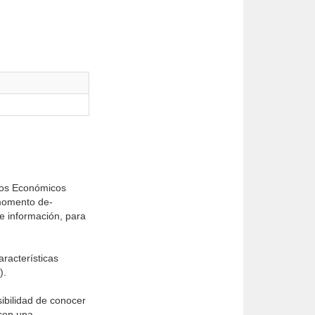
nsos Económicos
 momento de­
e información, para
aracterísticas
).
ibilidad de conocer
 con una