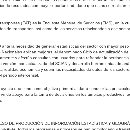
­ciendo resultados con mayor oportunidad, dado que estas se realizan 
ransportes (EAT) es la Encuesta Mensual de Servi­cios (EMS), en la cua
dos de transportes, así como de los servicios relacionados a ese sector
ante la necesidad de generar estadísticas del sector con mayor peso
s Nacionales aplican mejoras, el denominado Ciclo de Actualización de 
mente y efectúa consultas con usuarios para refrendar la pertinencia y
a versión más actualizada del SCIAN y desarrolla herramientas de anál
eva realidad económica y cubrir las necesidades de datos de los sectore
l periodo intercensal.
yecto que tiene como objetivo primordial dar a conocer las principales
ervir de apoyo para la toma de decisiones en los ámbitos productivos, 
a.
OCESO DE PRODUCCIÓN DE INFORMACIÓN ESTADÍSTICA Y GEOGRÁ
ÍA, todos los programas y procesos se han homologado y transita