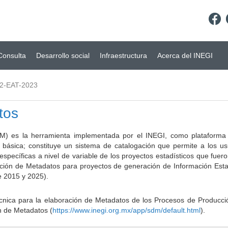
Consulta
Desarrollo social
Infraestructura
Acerca del INEGI
2-EAT-2023
tos
) es la herramienta implementada por el INEGI, como plataforma d
a básica; constituye un sistema de catalogación que permite a los u
 específicas a nivel de variable de los proyectos estadísticos que fu
ción de Metadatos para proyectos de generación de Información Estad
e 2015 y 2025).
ca para la elaboración de Metadatos de los Procesos de Producción
n de Metadatos (
https://www.inegi.org.mx/app/sdm/default.html
).