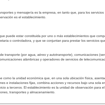
ansportes y mensajería es la empresa, en tanto que, para los servicios
ervación es el establecimiento.
que puede estar constituida por uno o más establecimien­tos que com
etaria o controladora, y que se conjuntan para prestar los servicios qu
 de transporte (por agua, aéreo y autotransporte), comu­nicaciones (serv
comunicaciones alám­bricas y operadores de servicios de telecomunicaci
ine como la unidad económica que, en una sola ubicación física, asent
s e instalaciones fijas, combina acciones y recursos bajo una sola en
icio a terceros. El establecimiento es la unidad de observación para el
ciones, transportes y al­macenamiento.