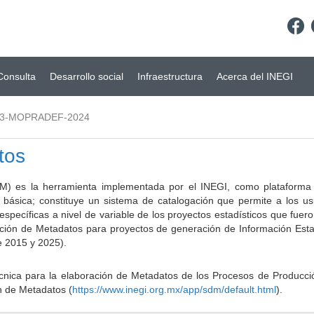
Consulta
Desarrollo social
Infraestructura
Acerca del INEGI
03-MOPRADEF-2024
tos
) es la herramienta implementada por el INEGI, como plataforma d
a básica; constituye un sistema de catalogación que permite a los u
 específicas a nivel de variable de los proyectos estadísticos que fu
ción de Metadatos para proyectos de generación de Información Estad
e 2015 y 2025).
ca para la elaboración de Metadatos de los Procesos de Producción
n de Metadatos (
https://www.inegi.org.mx/app/sdm/default.html
).