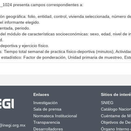
024 presenta campos correspondientes a:
ción geográfica: folio, entidad, control, vivienda seleccionada, número
l informante elegido.
entada, periodo.
 del módulo de características socioeconómicas: sexo, edad, nivel de i
d.
eportiva y ejercicio físico.
s: Tiempo total semanal de practica físico-deportiva (minutos), Actividad
o estadístico: Factor de ponderación, Unidad primaria de muestreo, Est
Enlaces
Sitios de inter
Investigación
SNIEG
Sala de prensa
Catálogo Nacion
Normateca Institucional
Cuéntame de M
Transparencia
Objetivos de Des
@inegi.org.mx
Desarrolladores
Órgano Interno 