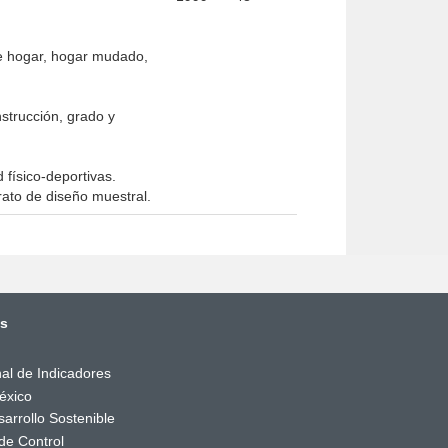
 de hogar, hogar mudado,
nstrucción, grado y
 físico-deportivas.
rato de diseño muestral.
és
al de Indicadores
éxico
arrollo Sostenible
de Control