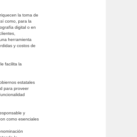
enriquecen la toma de
así como, para la
grafía digital o en
lientes,
 una herramienta
rdidas y costos de
 facilita la
gobiernos estatales
d para proveer
funcionalidad
responsable y
aron como esenciales
denominación