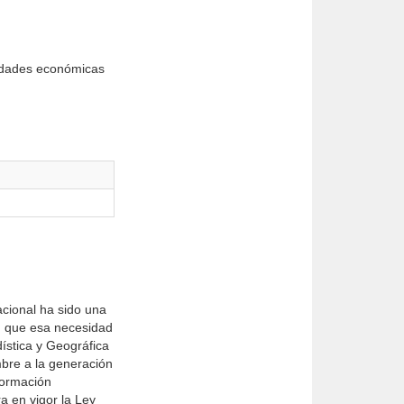
nidades económicas
acional ha sido una
I que esa necesidad
ística y Geográfica
mbre a la generación
formación
a en vigor la Ley