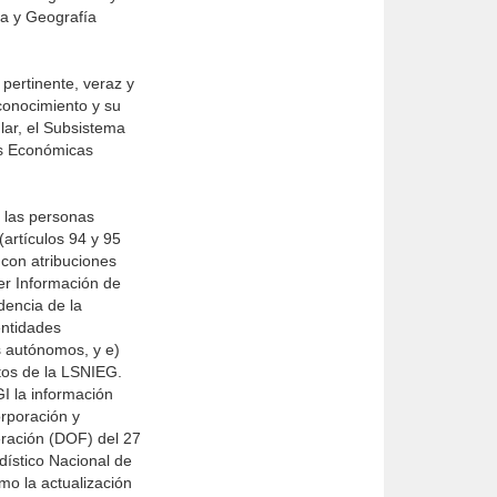
ca y Geografía
 pertinente, veraz y
conocimiento y su
lar, el Subsistema
es Económicas
e las personas
(artículos 94 y 95
 con atribuciones
er Información de
dencia de la
entidades
s autónomos, y e)
tos de la LSNIEG.
GI la información
orporación y
eración (DOF) del 27
dístico Nacional de
mo la actualización