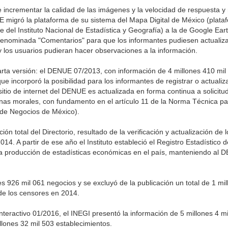
 e incrementar la calidad de las imágenes y la velocidad de respuesta y
E migró la plataforma de su sistema del Mapa Digital de México (plata
del Instituto Nacional de Estadística y Geografía) a la de Google Eart
 denominada "Comentarios" para que los informantes pudiesen actualiz
 y los usuarios pudieran hacer observaciones a la información.
ta versión: el DENUE 07/2013, con información de 4 millones 410 mil 
 incorporó la posibilidad para los informantes de registrar o actualiza
sitio de internet del DENUE es actualizada en forma continua a solicitu
onas morales, con fundamento en el artículo 11 de la Norma Técnica pa
o de Negocios de México).
ón total del Directorio, resultado de la verificación y actualización de 
4. A partir de ese año el Instituto estableció el Registro Estadístico
a producción de estadísticas económicas en el país, manteniendo al 
es 926 mil 061 negocios y se excluyó de la publicación un total de 1 mi
de los censores en 2014.
Interactivo 01/2016, el INEGI presentó la información de 5 millones 4 m
llones 32 mil 503 establecimientos.