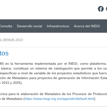
Consulta
Desarrollo social
Infraestructura
Acerca del INEGI
01-DENUE-2022
tos
) es la herramienta implementada por el INEGI, como plataforma d
a básica; constituye un sistema de catalogación que permite a los u
 específicas a nivel de variable de los proyectos estadísticos que fu
ción de Metadatos para proyectos de generación de Información Estad
e 2015 y 2025).
ca para la elaboración de Metadatos de los Procesos de Producción
n de Metadatos (
https://www.inegi.org.mx/app/sdm/default.html
).