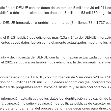
edición del DENUE con los datos de un total de 5 millones 39 mil 911 es
blicó la décima edición con los datos de 5 millones 53 mil 130 negocio
l DENUE Interactivo: la undécima en marzo (5 millones 78 mil 737 esta
.
n, el INEGI publicó dos ediciones más (13a y 14a) del DENUE Interactiv
mientos cuyos datos fueron completamente actualizados mediante los r
uinta y decimosexta del DENUE con la información actualizada con los 
n el 2021 se publicaron también dos ediciones; la decimoséptima el me
onovena edición del DENUE, con información de 5 millones 528 mil 69
ción con 5 millones 530 mil 925 unidades económicas (se incorporaro
ivos y de programas estadísticos del Instituto y se desincorporaron 3 
información actualizada de los datos de identificación y ubicación de 
a la planeación, diseño y evaluación de políticas públicas de carácter 
le y parte fundamental del proceso de toma de decisiones para direccio