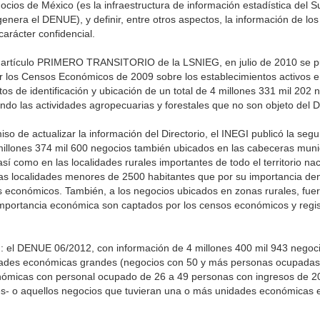
gocios de México (es la infraestructura de información estadística del 
genera el DENUE), y definir, entre otros aspectos, la información de lo
arácter confidencial.
l artículo PRIMERO TRANSITORIO de la LSNIEG, en julio de 2010 se pu
los Censos Económicos de 2009 sobre los establecimientos activos en 
os de identificación y ubicación de un total de 4 millones 331 mil 202
ando las actividades agropecuarias y forestales que no son objeto del
o de actualizar la información del Directorio, el INEGI publicó la segu
llones 374 mil 600 negocios también ubicados en las cabeceras munic
í como en las localidades rurales importantes de todo el territorio naci
 las localidades menores de 2500 habitantes que por su importancia de
s económicos. También, a los negocios ubicados en zonas rurales, fuer
importancia económica son captados por los censos económicos y regis
n: el DENUE 06/2012, con información de 4 millones 400 mil 943 negoci
dades económicas grandes (negocios con 50 y más personas ocupadas 
nómicas con personal ocupado de 26 a 49 personas con ingresos de 20
es- o aquellos negocios que tuvieran una o más unidades económicas 