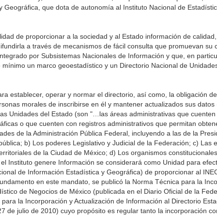
y Geográfica, que dota de autonomía al Instituto Nacional de Estadísti
lidad de proporcionar a la sociedad y al Estado información de calidad,
difundirla a través de mecanismos de fácil consulta que promuevan su 
integrado por Subsistemas Nacionales de Información y que, en particu
 mínimo un marco geoestadístico y un Directorio Nacional de Unidad
a establecer, operar y normar el directorio, así como, la obligación d
rsonas morales de inscribirse en él y mantener actualizados sus datos 
las Unidades del Estado (son "…las áreas administrativas que cuenten
ráficas o que cuenten con registros administrativos que permitan obten
ades de la Administración Pública Federal, incluyendo a las de la Presi
ública; b) Los poderes Legislativo y Judicial de la Federación; c) Las 
territoriales de la Ciudad de México; d) Los organismos constitucionale
o el Instituto genere Información se considerará como Unidad para efec
cional de Información Estadística y Geográfica) de proporcionar al INE
on fundamento en este mandato, se publicó la Norma Técnica para la Inc
dístico de Negocios de México (publicada en el Diario Oficial de la Fed
para la Incorporación y Actualización de Información al Directorio Esta
de julio de 2010) cuyo propósito es regular tanto la incorporación co