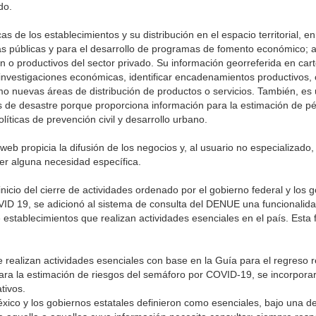
do.
as de los establecimientos y su distribución en el espacio territorial, 
cas públicas y para el desarrollo de programas de fomento económico; 
 o productivos del sector privado. Su información georreferida en carto
 investigaciones económicas, identificar encadenamientos productivos, c
o nuevas áreas de distribución de productos o servicios. También, es
es de desastre porque proporciona información para la estimación de pé
líticas de prevención civil y desarrollo urbano.
eb propicia la difusión de los negocios y, al usuario no especializado, le
r alguna necesidad específica.
inicio del cierre de actividades ordenado por el gobierno federal y los 
D 19, se adicionó al sistema de consulta del DENUE una funcionalida
establecimientos que realizan actividades esenciales en el país. Esta 
e realizan actividades esenciales con base en la Guía para el regreso 
ara la estimación de riesgos del semáforo por COVID-19, se incorpor
tivos.
éxico y los gobiernos estatales definieron como esenciales, bajo una 