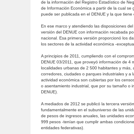
de la información del Registro Estadístico de Ne
de Información Económica a partir de la cual se 
puede ser publicada en el DENUE y la que tiene c
En ese marco y atendiendo las disposiciones de
versión del DENUE con información recabada por 
nacional. Esa primera versión proporcionó los dat
los sectores de la actividad económica -exceptu
A principios de 2011, cumpliendo con el compromis
DENUE 03/2011, que proveyó información de 4 mi
localidades urbanas de 2 500 habitantes y más, as
corredores, ciudades o parques industriales y a
actividad económica son cubiertas por los censo
o asentamiento industrial, que por su tamaño o 
DENUE).
A mediados de 2012 se publicó la tercera versió
fundamentalmente en el subuniverso de las uni
de pesos de ingresos anuales, las unidades eco
999 pesos -tenían que cumplir ambas condicion
entidades federativas).