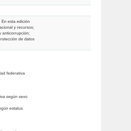
. En esta edición
acional y recursos;
y anticorrupción;
protección de datos
dad federativa
tiva según sexo
según estatus