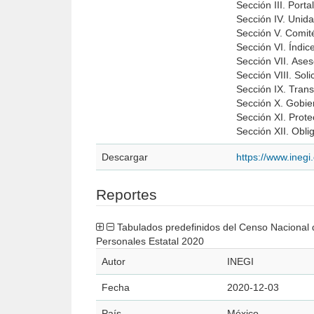
Sección III. Port
Sección IV. Unid
Sección V. Comit
Sección VI. Índi
Sección VII. Ases
Sección VIII. Sol
Sección IX. Trans
Sección X. Gobie
Sección XI. Prot
Sección XII. Obli
Descargar
https://www.ineg
Reportes
Tabulados predefinidos del Censo Nacional de Transparencia, Acceso a la Información Pública y Protección de Datos
Personales Estatal 2020
Autor
INEGI
Fecha
2020-12-03
País
México