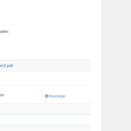
nales
_m3.pdf
Descargar