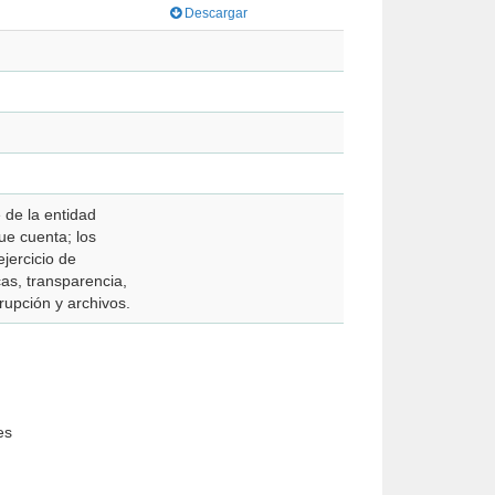
Descargar
o garante de la entidad
que cuenta; los
ejercicio de
cas, transparencia,
rupción y archivos.
es