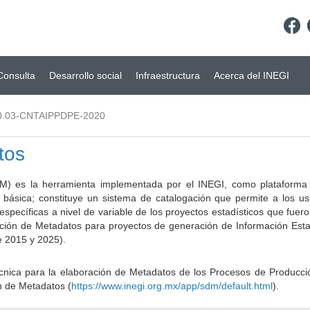
Consulta
Desarrollo social
Infraestructura
Acerca del INEGI
0.03-CNTAIPPDPE-2020
tos
) es la herramienta implementada por el INEGI, como plataforma d
a básica; constituye un sistema de catalogación que permite a los u
 específicas a nivel de variable de los proyectos estadísticos que fu
ción de Metadatos para proyectos de generación de Información Estad
e 2015 y 2025).
ca para la elaboración de Metadatos de los Procesos de Producción
n de Metadatos (
https://www.inegi.org.mx/app/sdm/default.html
).