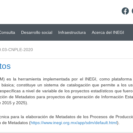
Consulta
Desarrollo social
Infraestructura
Acerca del INEGI
0.03-CNPLE-2020
tos
) es la herramienta implementada por el INEGI, como plataforma d
a básica; constituye un sistema de catalogación que permite a los u
 específicas a nivel de variable de los proyectos estadísticos que fu
ción de Metadatos para proyectos de generación de Información Estad
e 2015 y 2025).
ca para la elaboración de Metadatos de los Procesos de Producción
n de Metadatos (
https://www.inegi.org.mx/app/sdm/default.html
).