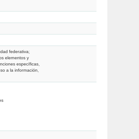
idad federativa;
 los elementos y
unciones específicas,
eso a la información,
es